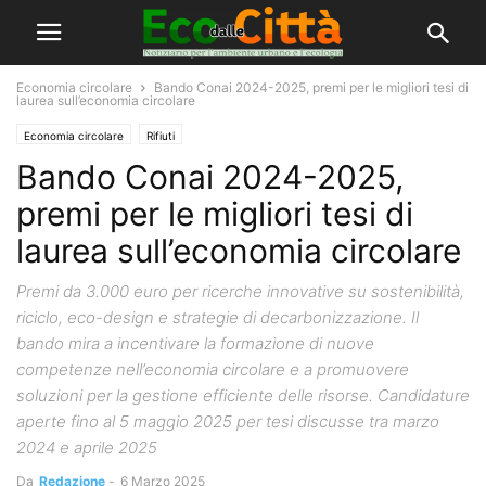
Economia circolare
Bando Conai 2024-2025, premi per le migliori tesi di
laurea sull’economia circolare
Economia circolare
Rifiuti
Bando Conai 2024-2025,
premi per le migliori tesi di
laurea sull’economia circolare
Premi da 3.000 euro per ricerche innovative su sostenibilità,
riciclo, eco-design e strategie di decarbonizzazione. Il
bando mira a incentivare la formazione di nuove
competenze nell’economia circolare e a promuovere
soluzioni per la gestione efficiente delle risorse. Candidature
aperte fino al 5 maggio 2025 per tesi discusse tra marzo
2024 e aprile 2025
Da
Redazione
-
6 Marzo 2025