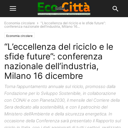
Economia circolare
“L’eccellenza del riciclo e le sfide future”:
conferenza nazionale dell’industria, Milano 16...
Economia circolare
“L’eccellenza del riciclo e le
sfide future”: conferenza
nazionale dell’industria,
Milano 16 dicembre
Torna l’appuntamento annuale sul riciclo, promosso dalla
Fondazione per lo Sviluppo Sostenibile, in collaborazione
con CONAI e con Pianeta2030, il mensile del Corriere della
Sera dedicato alla sostenibilità, e con il patrocinio del
Ministero dell’Ambiente e della sicurezza energetica. In
occasione della Conferenza sarà presentato il Rapporto sul
riciclo in Italia, con i dati aggiornati di tutti i settori, realizzato