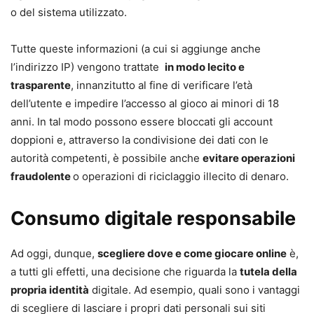
o del sistema utilizzato.
Tutte queste informazioni (a cui si aggiunge anche
l’indirizzo IP) vengono trattate
in modo lecito e
trasparente
, innanzitutto al fine di verificare l’età
dell’utente e impedire l’accesso al gioco ai minori di 18
anni. In tal modo possono essere bloccati gli account
doppioni e, attraverso la condivisione dei dati con le
autorità competenti, è possibile anche
evitare operazioni
fraudolente
o operazioni di riciclaggio illecito di denaro.
Consumo digitale responsabile
Ad oggi, dunque,
scegliere dove e come giocare online
è,
a tutti gli effetti, una decisione che riguarda la
tutela della
propria identità
digitale. Ad esempio, quali sono i vantaggi
di scegliere di lasciare i propri dati personali sui siti