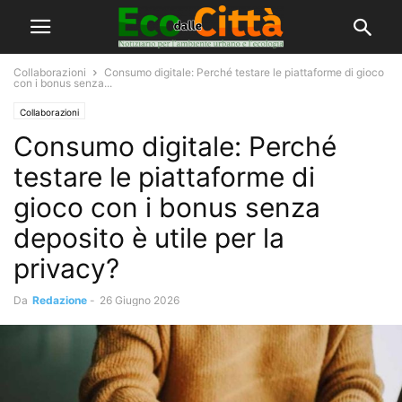
Collaborazioni
Consumo digitale: Perché testare le piattaforme di gioco
con i bonus senza...
Collaborazioni
Consumo digitale: Perché
testare le piattaforme di
gioco con i bonus senza
deposito è utile per la
privacy?
Da
Redazione
-
26 Giugno 2026