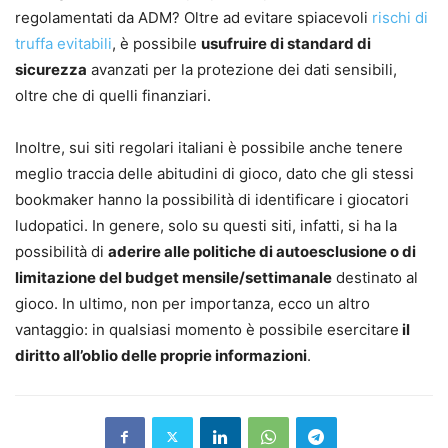
regolamentati da ADM? Oltre ad evitare spiacevoli
rischi di
truffa evitabili
, è possibile
usufruire di standard di
sicurezza
avanzati per la protezione dei dati sensibili,
oltre che di quelli finanziari.
Inoltre, sui siti regolari italiani è possibile anche tenere
meglio traccia delle abitudini di gioco, dato che gli stessi
bookmaker hanno la possibilità di identificare i giocatori
ludopatici. In genere, solo su questi siti, infatti, si ha la
possibilità di
aderire alle politiche di autoesclusione o di
limitazione del budget mensile/settimanale
destinato al
gioco. In ultimo, non per importanza, ecco un altro
vantaggio: in qualsiasi momento è possibile esercitare
il
diritto all’oblio delle proprie informazioni
.