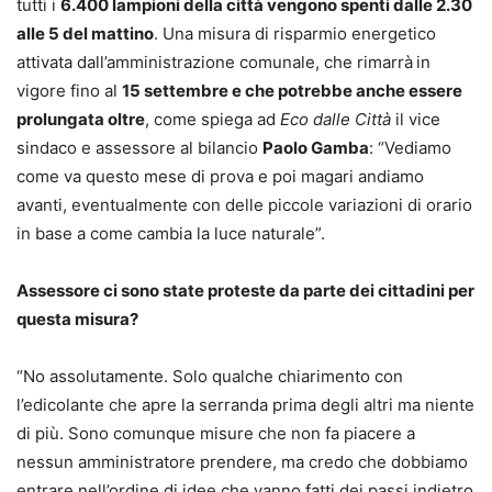
tutti i
6.400 lampioni della città vengono spenti dalle 2.30
alle 5 del mattino
. Una misura di risparmio energetico
attivata dall’amministrazione comunale, che rimarrà
in
vigore fino al
15 settembre e che potrebbe anche essere
prolungata oltre
, come spiega ad
Eco dalle Città
il vice
sindaco e assessore al bilancio
Paolo Gamba
: “Vediamo
come va questo mese di prova e poi magari andiamo
avanti, eventualmente con delle piccole variazioni di orario
in base a come cambia la luce naturale”.
Assessore ci sono state proteste da parte dei cittadini per
questa misura?
“No assolutamente. Solo qualche chiarimento con
l’edicolante che apre la serranda prima degli altri ma niente
di più. Sono comunque misure che non fa piacere a
nessun amministratore prendere, ma credo che dobbiamo
entrare nell’ordine di idee che vanno fatti dei passi indietro