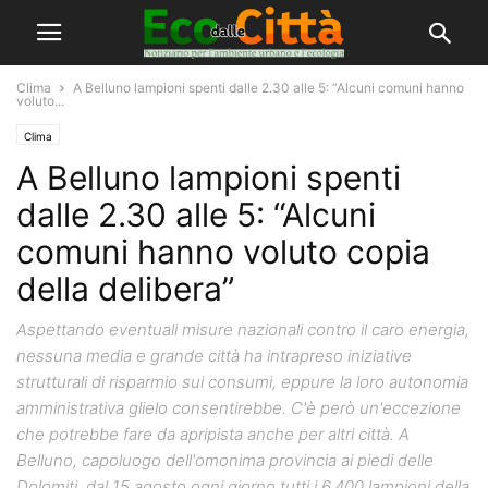
Clima
A Belluno lampioni spenti dalle 2.30 alle 5: “Alcuni comuni hanno
voluto...
Clima
A Belluno lampioni spenti
dalle 2.30 alle 5: “Alcuni
comuni hanno voluto copia
della delibera”
Aspettando eventuali misure nazionali contro il caro energia,
nessuna media e grande città ha intrapreso iniziative
strutturali di risparmio sui consumi, eppure la loro autonomia
amministrativa glielo consentirebbe. C'è però un'eccezione
che potrebbe fare da apripista anche per altri città. A
Belluno, capoluogo dell'omonima provincia ai piedi delle
Dolomiti, dal 15 agosto ogni giorno tutti i 6.400 lampioni della