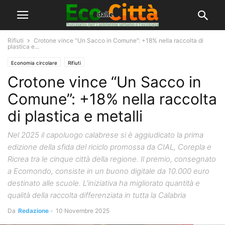
Rifiuti
Crotone vince “Un Sacco in Comune”: +18% nella raccolta di
plastica e...
Economia circolare
Rifiuti
Crotone vince “Un Sacco in
Comune”: +18% nella raccolta
di plastica e metalli
Nel 2025 il capoluogo calabrese si è aggiudicato la prima
edizione della sfida del riciclo promossa da CIAL, Corepla e
Ricrea tra le cinque città della regione. Il premio, consegnato
a Ecomondo, consiste in un buono digitale da 10.000 euro
destinato alle scuole. L’iniziativa ha migliorato quantità e
qualità della raccolta differenziata in tutta la Calabria
Da
Redazione
-
10 Novembre 2025