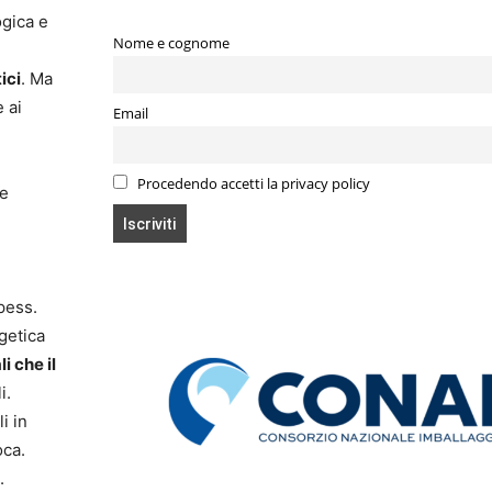
ogica e
Nome e cognome
ici
. Ma
 ai
Email
Procedendo accetti la privacy policy
ne
pess.
getica
i che il
i.
i in
oca.
.