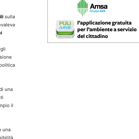
li
sulla
evaleva
i
gli
esione
olitica
 di una
ti
mpio il
è una
bilità