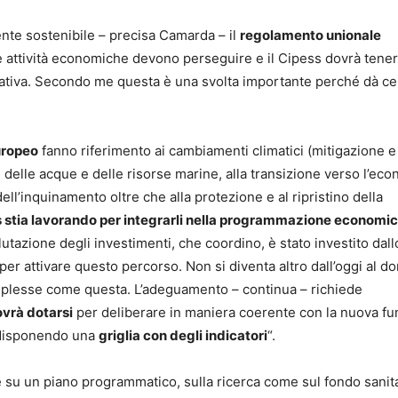
nte sostenibile – precisa Camarda – il
regolamento unionale
 le attività economiche devono perseguire e il Cipess dovrà tene
iziativa. Secondo me questa è una svolta importante perché dà c
europeo
fanno riferimento ai cambiamenti climatici (mitigazione e
e delle acque e delle risorse marine, alla transizione verso l’ec
dell’inquinamento oltre che alla protezione e al ripristino della
ss stia lavorando per integrarli nella programmazione economic
utazione degli investimenti, che coordino, è stato investito dall
er attivare questo percorso. Non si diventa altro dall’oggi al d
omplesse come questa. L’adeguamento – continua – richiede
ovrà dotarsi
per deliberare in maniera coerente con la nuova fu
redisponendo una
griglia con degli indicatori
“.
e su un piano programmatico, sulla ricerca come sul fondo sanit