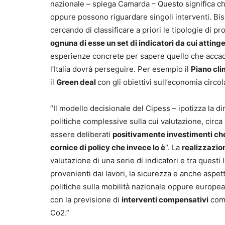
nazionale – spiega Camarda – Questo significa c
oppure possono riguardare singoli interventi. Biso
cercando di classificare a priori le tipologie di
ognuna di esse un set di indicatori da cui atting
esperienze concrete per sapere quello che accadr
l’Italia dovrà perseguire. Per esempio il
Piano cl
il
Green deal
con gli obiettivi sull’economia circol
“Il modello decisionale del Cipess – ipotizza la 
politiche complessive sulla cui valutazione, circa 
essere deliberati
positivamente investimenti che 
cornice di policy che invece lo è
“. La
realizzazio
valutazione di una serie di indicatori e tra questi l
provenienti dai lavori, la sicurezza e anche aspett
politiche sulla mobilità nazionale oppure europea
con la previsione di
interventi compensativi
come
Co2.”