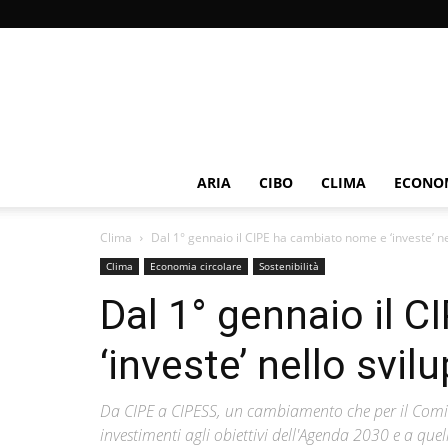
ARIA
CIBO
CLIMA
ECONOM
Clima
Dal 1° gennaio il CIPE ha cambiato nome e ‘investe’ nel
Clima
Economia circolare
Sostenibilità
Dal 1° gennaio il 
‘investe’ nello svil
Da CIPE a CIPESS, un cambiamento che per il Comit
investimenti agli obiettivi dell'Agenda 2030 e a que