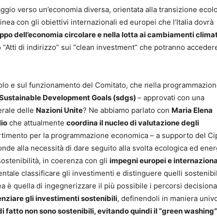
ggio verso un’economia diversa, orientata alla transizione ecol
linea con gli obiettivi internazionali ed europei che l’Italia dovrà
ppo dell’economia circolare e nella lotta ai cambiamenti climat
 “Atti di indirizzo” sui “clean investment” che potranno accedere
olo e sul funzionamento del Comitato, che nella programmazio
 Sustainable Development Goals (sdgs)
– approvati con una
erale delle
Nazioni Unite
? Ne abbiamo parlato con
Maria Elena
lio
che attualmente
coordina il nucleo di valutazione degli
partimento per la programmazione economica – a supporto del Ci
de alla necessità di dare seguito alla svolta ecologica ed ener
sostenibilità, in coerenza con gli
impegni europei e internazional
tale classificare gli investimenti e distinguere quelli sostenibil
è quella di ingegnerizzare il più possibile i percorsi decisional
nziare gli investimenti sostenibili
, definendoli in maniera univ
 fatto non sono sostenibili, evitando quindi il “green washing”