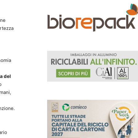
rne
ertezza
onomia
a del
o
omani,
nzione.
ario