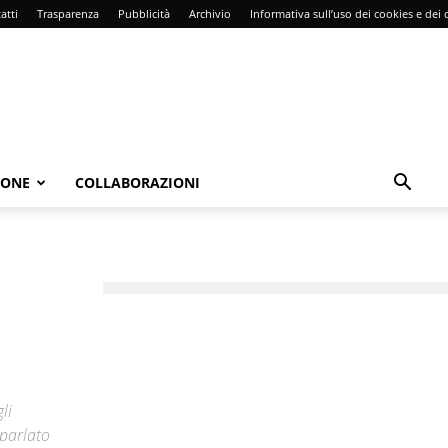
atti
Trasparenza
Pubblicità
Archivio
Informativa sull’uso dei cookies e dei d
IONE
COLLABORAZIONI
li
 parlato