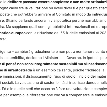
he le
delibere possono essere complesse e con molte articolaz
gna calibrare la valutazione su livelli diversi e per questo stia
 proposte che potrebbero arrivare al Comitato in modo da
individu
ere
. Stiamo parlando ancora in via ipotetica perché non abbiamo
à. Ma sappiamo quali sono gli obiettivi internazionali ed europ
imatico europeo
con la riduzione del 55 % delle emissioni al 203
are”.
dirigente – cambierà gradualmente e non potrà non tenere conto 
la sostenibilità, decidono i Ministeri e il Governo. In ipotesi, po
di per sé non sono integralmente sostenibili ma si inseriscono
ne di un’autostrada
è un esempio calzante, poichè “richiede la
e immissioni, il disboscamento, l’uso di suolo il riciclo dei materi
i sociali. La valutazione di sostenibilità si inserisce dunque nell
. Ed è in quelle sedi che occorrerà fare una valutazione comple
 per esempio la riforestazione che va a compensare le emissio