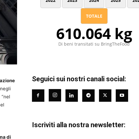
2022
2023
2024
2025
20
TOTALE
610.064 kg
Di beni transitati su BringTheFood
Seguici sui nostri canali social:
mazione
 negli
 “nel
del
Iscriviti alla nostra newsletter:
ma di