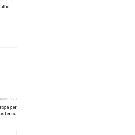
 albo
successivo
uropa per
osferico