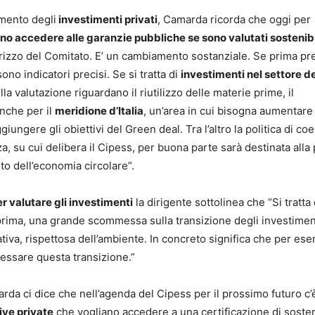
amento degli
investimenti privati
, Camarda ricorda che oggi per
no accedere alle garanzie pubbliche se sono valutati sostenibi
indirizzo del Comitato. E’ un cambiamento sostanziale. Se prima pr
no indicatori precisi. Se si tratta di
investimenti nel settore de
lla valutazione riguardano il riutilizzo delle materie prime, il
 anche per il
meridione d’Italia
, un’area in cui bisogna aumentare 
giungere gli obiettivi del Green deal. Tra l’altro la politica di co
, su cui delibera il Cipess, per buona parte sarà destinata alla p
ento dell’economia circolare”.
r valutare gli investimenti
la dirigente sottolinea che “Si tratta
prima, una grande scommessa sulla transizione degli investimen
tiva, rispettosa dell’ambiente. In concreto significa che per ese
ressare questa transizione.”
da ci dice che nell’agenda del Cipess per il prossimo futuro c’
tive private
che vogliano accedere a una certificazione di sosteni