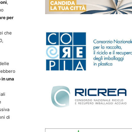
ioni
,
mo
are per
ei che
0,
delle
trebbero
 in una
ali
e
ssiva
ni di