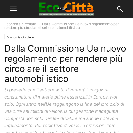
Economia circolare
Dalla Commissione Ue nuovo regolamento per
rendere più circolare il settore automobilistico
Economia circolare
Dalla Commissione Ue nuovo
regolamento per rendere più
circolare il settore
automobilistico
Si prevede che il settore auto diventerà il maggiore
consumatore di materie prime essenziali in Europa. Non
solo. Ogni anno nell'Ue raggiungono la fine del loro ciclo di
vita oltre sei milioni di veicoli, la cui gestione inadeguata
comporta non solo perdite di valore ma anche notevole
inquinamento. Per l'obiettivo di veicoli a emissioni zero
diventa quindi fondamentale stimolare la transizione del