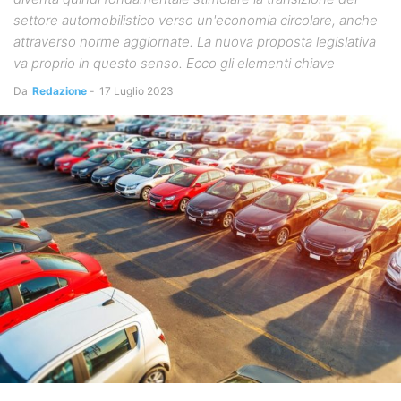
settore automobilistico verso un'economia circolare, anche
attraverso norme aggiornate. La nuova proposta legislativa
va proprio in questo senso. Ecco gli elementi chiave
Da
Redazione
-
17 Luglio 2023