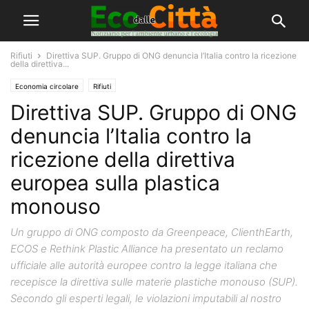
Rifiuti
Direttiva SUP. Gruppo di ONG denuncia l’Italia contro la ricezione
della direttiva...
Economia circolare
Rifiuti
Direttiva SUP. Gruppo di ONG
denuncia l’Italia contro la
ricezione della direttiva
europea sulla plastica
monouso
Un gruppo di ONG composto da Greenpeace, ClienthEarth,
ECOS e Rethink Plastic Alliance ha presentato un reclamo
ufficiale alle autorità europee contro la legge italiana che
recepisce la direttiva sulle materie plastiche monouso (SUP).
Secondo gli esperti legali, le violazioni imputabili al nostro