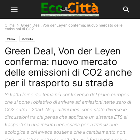
Clima
Green Deal, Von der Leyen conferma: nuovo mercato delle
emissioni di CO2...
Clima
Mobilità
Green Deal, Von der Leyen
conferma: nuovo mercato
delle emissioni di CO2 anche
per il trasporto su strada
Si tratta forse del tema più controverso del piano europeo
che si pone l'obiettivo di arrivare ad emissioni nette zero di
CO2 entro il 2050. Negli ultimi mesi sono state diverse le
discussioni tra chi pensa che applicare un sistema ETS ai
trasporti sia una misura necessaria per la transizione
ecologica e chi invece sostiene che il cambiamento non
darà i risultati sperati e soprattutto avrà forti ripercussioni