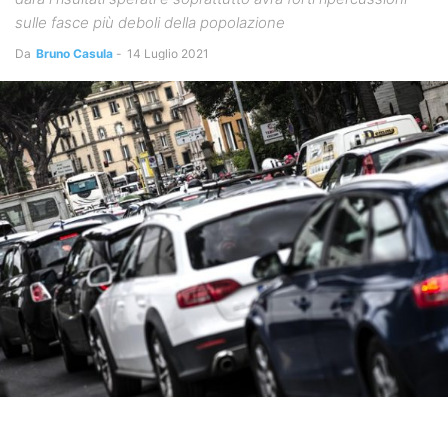
sulle fasce più deboli della popolazione
Da
Bruno Casula
-
14 Luglio 2021