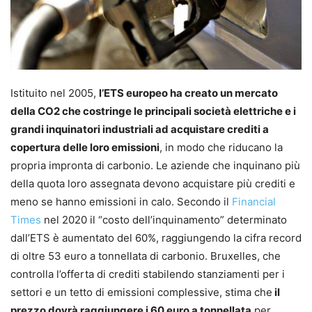
Istituito nel 2005,
l’ETS europeo ha creato un mercato
della CO2 che costringe le principali società elettriche e i
grandi inquinatori industriali ad acquistare crediti a
copertura delle loro emissioni
, in modo che riducano la
propria impronta di carbonio. Le aziende che inquinano più
della quota loro assegnata devono acquistare più crediti e
meno se hanno emissioni in calo. Secondo il
Financial
Times
nel 2020 il “costo dell’inquinamento” determinato
dall’ETS è aumentato del 60%, raggiungendo la cifra record
di oltre 53 euro a tonnellata di carbonio. Bruxelles, che
controlla l’offerta di crediti stabilendo stanziamenti per i
settori e un tetto di emissioni complessive, stima che
il
prezzo dovrà raggiungere i 60 euro a tonnellata
per