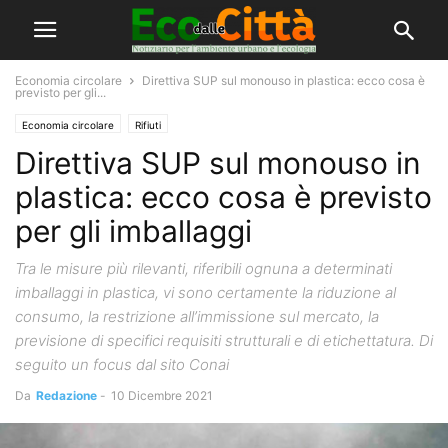
Economia circolare
Direttiva SUP sul monouso in plastica: ecco cosa è
previsto per gli...
Economia circolare
Rifiuti
Direttiva SUP sul monouso in
plastica: ecco cosa è previsto
per gli imballaggi
Tra le misure più rilevanti, riferibili ognuna a determinati
imballaggi in plastica, vi sono certamente la riduzione al
consumo, la restrizione all’immissione sul mercato, la
previsione di specifici requisiti strutturali e di etichettatura. Di
seguito un focus dal sito Conai
Da
Redazione
-
10 Dicembre 2021