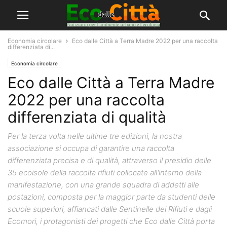
Economia circolare
Eco dalle Città a Terra Madre 2022 per una raccolta
differenziata di...
Economia circolare
Eco dalle Città a Terra Madre
2022 per una raccolta
differenziata di qualità
Per la terza volta nelle ultime tre edizioni, la nostra
associazione si occupa di garantire una raccolta
differenziata precisa e di qualità, attraverso il presidio delle
35 ecoisole della raccolta rifiuti collocate all'interno della
manifestazione, con una grande squadra di addetti alle
postazioni, composta per la maggior parte da studenti delle
scuole superiori, affiancati dalle Sentinelle dei Rifiuti e dagli
Ecomori, i protagonisti dei progetti che Eco dalle Città porta