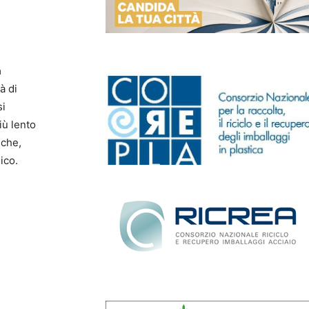
a
à di
si
iù lento
iche,
ico.