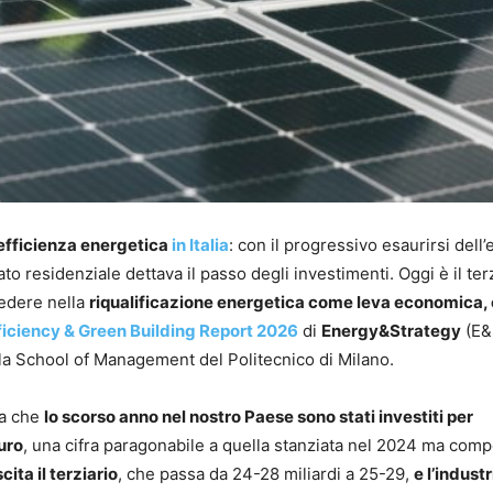
’efficienza energetica
in Italia
: con il progressivo esaurirsi dell’
to residenziale dettava il passo degli investimenti. Oggi è il ter
edere nella
riqualificazione energetica come leva economica, 
ficiency & Green Building Report 2026
di
Energy&Strategy
(E&
ella School of Management del Politecnico di Milano.
ga che
lo scorso anno nel nostro Paese sono stati investiti per
euro
, una cifra paragonabile a quella stanziata nel 2024 ma comp
cita il terziario
, che passa da 24-28 miliardi a 25-29,
e l’industr