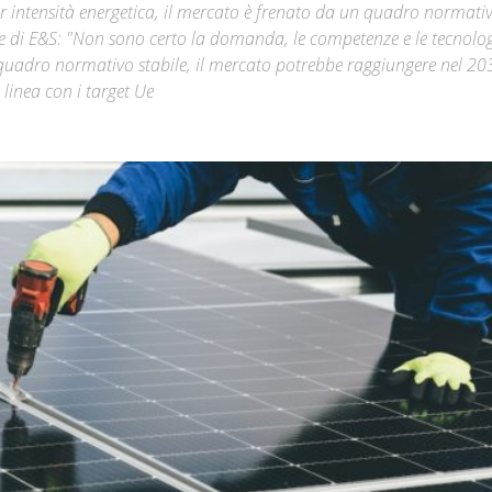
per intensità energetica, il mercato è frenato da un quadro normati
ore di E&S: "Non sono certo la domanda, le competenze e le tecnolo
Città
 quadro normativo stabile, il mercato potrebbe raggiungere nel 2
 linea con i target Ue