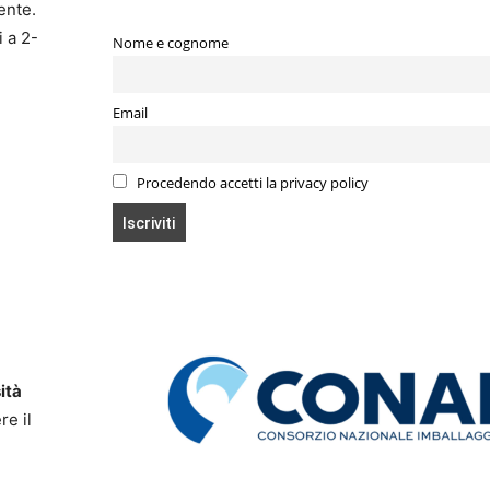
ente.
i a 2-
Nome e cognome
Email
Procedendo accetti la privacy policy
ità
re il