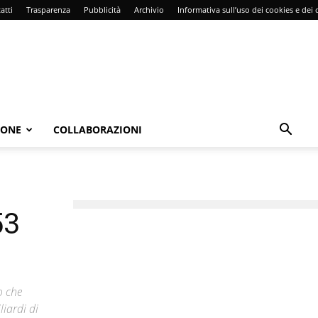
atti
Trasparenza
Pubblicità
Archivio
Informativa sull’uso dei cookies e dei d
IONE
COLLABORAZIONI
53
o che
liardi di