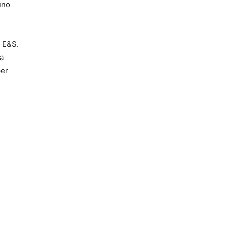
uno
o E&S.
la
per