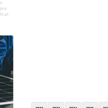
vo
gie a
030 un