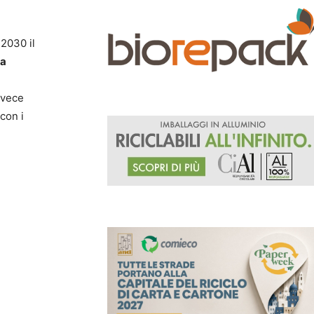
 2030 il
ua
nvece
 con i