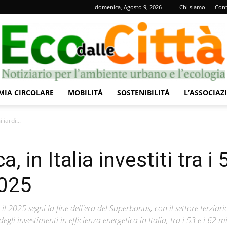
domenica, Agosto 9, 2026
Chi siamo
Cont
IA CIRCOLARE
MOBILITÀ
SOSTENIBILITÀ
L’ASSOCIAZ
Eco
liardi...
, in Italia investiti tra i 
2025
dalle
l 2025 segni la fine dell'era del Superbonus, con il settore terziari
i investimenti in efficienza energetica in Italia, tra i 53 e i 62 mi