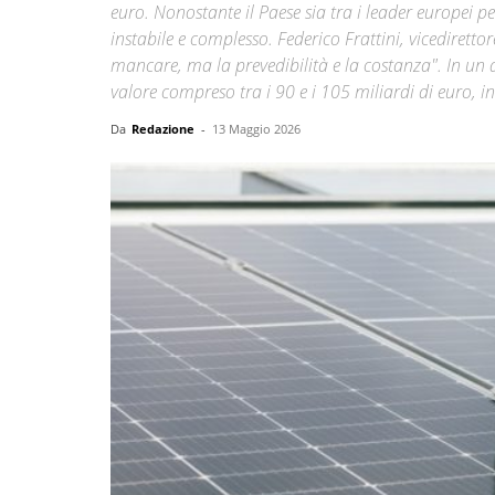
euro. Nonostante il Paese sia tra i leader europei 
instabile e complesso. Federico Frattini, vicedirett
mancare, ma la prevedibilità e la costanza". In un
valore compreso tra i 90 e i 105 miliardi di euro, in
Da
Redazione
-
13 Maggio 2026