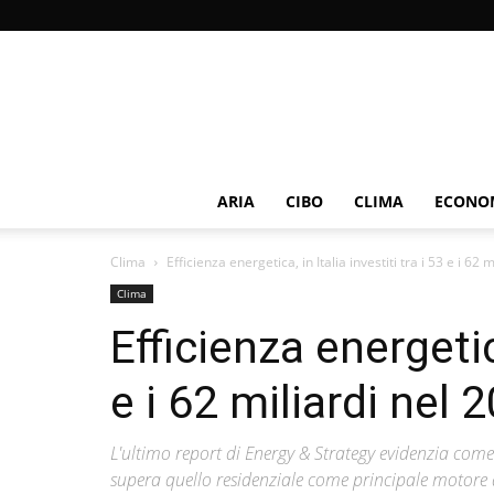
ARIA
CIBO
CLIMA
ECONOM
Clima
Efficienza energetica, in Italia investiti tra i 53 e i 62 mi
Clima
Efficienza energetica
e i 62 miliardi nel 
L'ultimo report di Energy & Strategy evidenzia come i
supera quello residenziale come principale motore degl