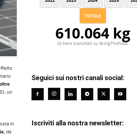
2022
2023
2024
2025
20
TOTALE
610.064 kg
Di beni transitati su BringTheFood
effetto
ziario
Seguici sui nostri canali social:
oltre
S), un
Iscriviti alla nostra newsletter:
osta in
ia
, da