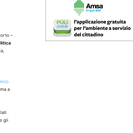
porto –
litica
a,
mico
 ma a
lati
e gli