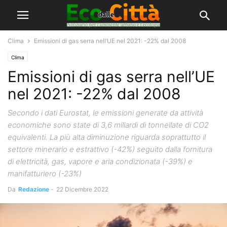
Clima
Emissioni di gas serra nell’UE nel 2021: -22% dal 2008
Clima
Emissioni di gas serra nell’UE
nel 2021: -22% dal 2008
Secondo i dati Eurostat, le emissioni generate da attività
economiche sono state di 3,6 miliardi di tonnellate di CO2
equivalenti. La più alta diminuzione riguarda soprattutto il
settore minerario e estrattivo (-42%) seguito dalla fornitura
di elettricità, gas, vapore e aria condizionata (-39%) e
manifatturiero (-23%)
Da
Redazione
-
22 Dicembre 2022