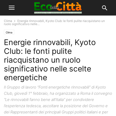
Clima
Energie rinnovabili, Kyoto Club: le fonti pulite riacquistano un
ruolo significativo nelle...
Clima
Energie rinnovabili, Kyoto
Club: le fonti pulite
riacquistano un ruolo
significativo nelle scelte
energetiche
Il Gruppo di lavoro “Fonti energetiche rinnovabili” di Kyoto
Club, giovedì 1° febbraio, ha organizzato a Roma il convegno
“Le rinnovabili fanno bene all’Italia” per condividere
l’esperienza tedesca, ascoltare la posizione del Governo e
dei Rappresentanti dei principali Gruppi politici italiani e per