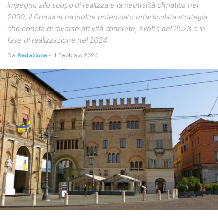
impegno allo scopo di realizzare la neutralità climatica nel
2030, il Comune ha inoltre potenziato un’articolata strategia
che consta di diverse attività concrete, svolte nel 2023 e in
fase di realizzazione nel 2024
Da
Redazione
-
1 Febbraio 2024