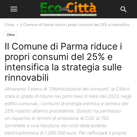
Clima
Il Comune di Parma riduce i propri consumi del 25% e intensifica...
Clima
Il Comune di Parma riduce i
propri consumi del 25% e
intensifica la strategia sulle
rinnovabili
Attraverso il piano di “Ottimizzazione dei consumi”, la Città è
stata in grado di ridurre nei primi mesi 8 mesi del 2023, negli
edifici comunali, i consumi di energia elettrica e termica del
25% rispetto all’anno precedente. Questo ha permesso
un risparmio in termini di emissione di CO2 di 750
tonnellate e una riduzione dei costi della bolletta
elettrica/termica di 1.290.000 euro. Per rafforzare il proprio