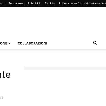
atti
Trasparenza
Pubblicità
Archivio
Informativa sull’uso dei cookies e dei d
IONE
COLLABORAZIONI
nte
te