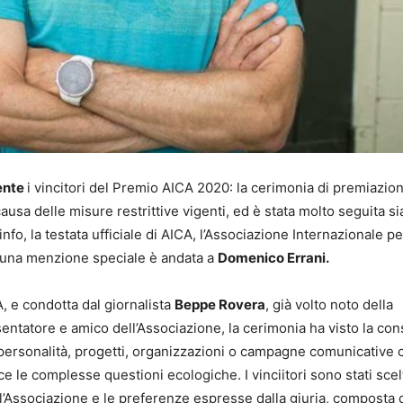
ente
i vincitori del Premio AICA 2020: la cerimonia di premiazion
causa delle misure restrittive vigenti, ed è stata molto seguita si
o, la testata ufficiale di AICA, l’Associazione Internazionale pe
, una menzione speciale è andata a
Domenico Errani.
, e condotta dal giornalista
Beppe Rovera
, già volto noto della
esentatore e amico dell’Associazione, la cerimonia ha visto la co
 personalità, progetti, organizzazioni o campagne comunicative 
e le complesse questioni ecologiche. I vinciitori sono stati scel
ll’Associazione e le preferenze espresse dalla giuria, composta 