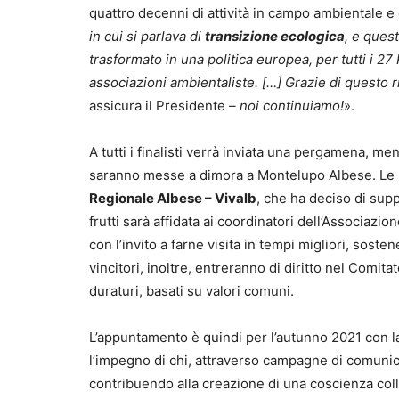
quattro decenni di attività in campo ambientale e 
in cui si parlava di
transizione ecologica
, e ques
trasformato in una politica europea, per tutti i 27
associazioni ambientaliste. […] Grazie di questo 
assicura il Presidente
– noi continuiamo!
».
A tutti i finalisti verrà inviata una pergamena, me
saranno messe a dimora a Montelupo Albese. Le p
Regionale Albese – Vivalb
, che ha deciso di suppo
frutti sarà affidata ai coordinatori dell’Associazio
con l’invito a farne visita in tempi migliori, sosten
vincitori, inoltre, entreranno di diritto nel Comit
duraturi, basati su valori comuni.
L’appuntamento è quindi per l’autunno 2021 con l
l’impegno di chi, attraverso campagne di comunicaz
contribuendo alla creazione di una coscienza coll