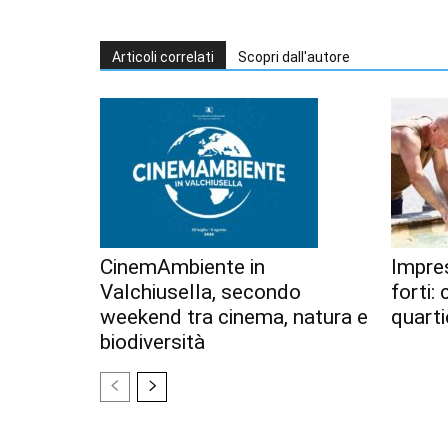
Articoli correlati
Scopri dall'autore
CinemAmbiente in
Impres
Valchiusella, secondo
forti:
weekend tra cinema, natura e
quarti
biodiversità