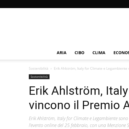
ARIA
CIBO
CLIMA
ECONOM
Sostenibilità
Erik Ahlström, Italy for Climate e Legambiente
Sostenibilità
Erik Ahlström, Ital
vincono il Premio 
Erik Ahlström, Italy for Climate e Legambiente sono 
l’evento online del 25 febbraio, con una Menzione 