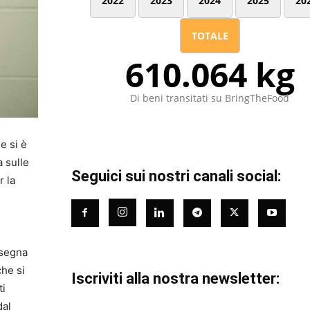
2022
2023
2024
2025
20
TOTALE
610.064 kg
Di beni transitati su BringTheFood
e si è
a sulle
Seguici sui nostri canali social:
r la
nsegna
che si
Iscriviti alla nostra newsletter:
ti
dal