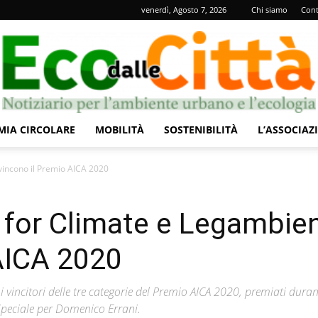
venerdì, Agosto 7, 2026
Chi siamo
Cont
IA CIRCOLARE
MOBILITÀ
SOSTENIBILITÀ
L’ASSOCIAZ
Eco
 vincono il Premio AICA 2020
y for Climate e Legambie
AICA 2020
dalle
i vincitori delle tre categorie del Premio AICA 2020, premiati duran
Speciale per Domenico Errani.