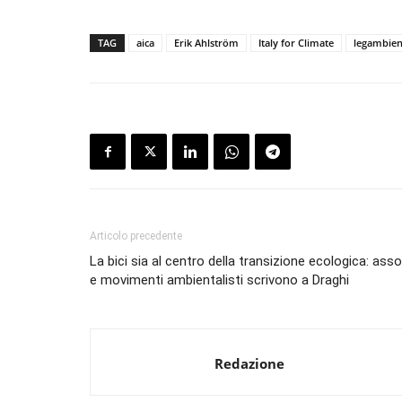
TAG
aica
Erik Ahlström
Italy for Climate
legambien
Articolo precedente
La bici sia al centro della transizione ecologica: asso
e movimenti ambientalisti scrivono a Draghi
Redazione