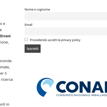
Nome e cognome
so e
Email
he
Errani
Procedendo accetti la privacy policy
zione,
seconda
limate,
er il
 ricerca
unti in