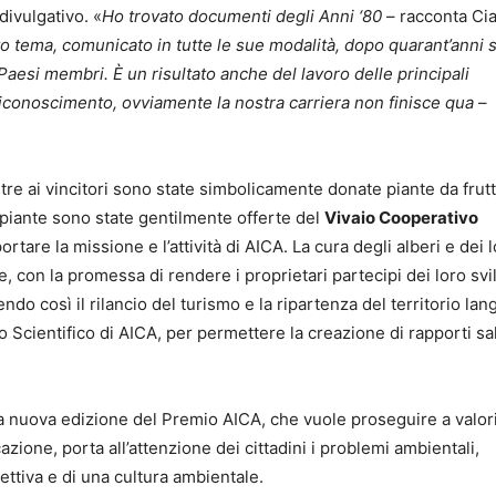
divulgativo. «
Ho trovato documenti degli Anni ‘80
– racconta Cia
to tema, comunicato in tutte le sue modalità, dopo quarant’anni s
 Paesi membri. È un risultato anche del lavoro delle principali
riconoscimento, ovviamente la nostra carriera non finisce qua
–
ntre ai vincitori sono state simbolicamente donate piante da frut
iante sono state gentilmente offerte del
Vivaio Cooperativo
rtare la missione e l’attività di AICA. La cura degli alberi e dei 
ne, con la promessa di rendere i proprietari partecipi dei loro svi
endo così il rilancio del turismo e la ripartenza del territorio lang
ato Scientifico di AICA, per permettere la creazione di rapporti sa
a nuova edizione del Premio AICA, che vuole proseguire a valor
ione, porta all’attenzione dei cittadini i problemi ambientali,
ettiva e di una cultura ambientale.