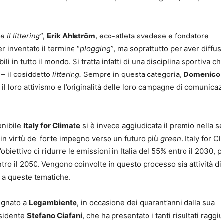
il littering”
,
Erik Ahlström
, eco-atleta svedese e fondatore
er inventato il termine “
plogging”
, ma soprattutto per aver diffu
li in tutto il mondo. Si tratta infatti di una disciplina sportiva c
a – il cosiddetto
littering.
Sempre in questa categoria,
Domenico 
 il loro attivismo e l’originalità delle loro campagne di comunica
enibile
Italy for Climate
si è invece aggiudicata il premio nella 
, in virtù del forte impegno verso un futuro più
green
. Italy for C
obiettivo di ridurre le emissioni in Italia del 55% entro il 2030, p
tro il 2050. Vengono coinvolte in questo processo sia attività di
i a queste tematiche.
segnato a
Legambiente
, in occasione dei quarant’anni dalla sua
esidente
Stefano Ciafani
, che ha presentato i tanti risultati raggi