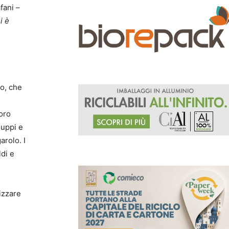
fani –
i è
to, che
loro
luppi e
arolo. I
ldi e
izzare