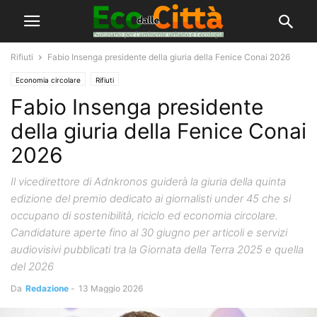
Rifiuti
Fabio Insenga presidente della giuria della Fenice Conai 2026
Economia circolare
Rifiuti
Fabio Insenga presidente
della giuria della Fenice Conai
2026
Il vicedirettore di Adnkronos guiderà la giuria della quinta
edizione del premio dedicato ai giornalisti under 45 che si
occupano di sostenibilità, riciclo ed economia circolare.
Candidature aperte fino al 30 giugno per articoli e servizi
audiovisivi pubblicati tra la Giornata della Terra 2025 e quella
del 2026
Da
Redazione
-
13 Maggio 2026