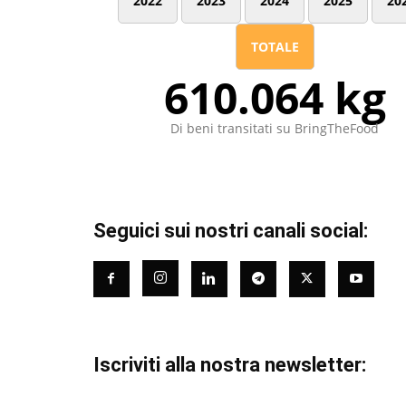
2022
2023
2024
2025
20
TOTALE
610.064 kg
Di beni transitati su BringTheFood
Seguici sui nostri canali social:
Iscriviti alla nostra newsletter: