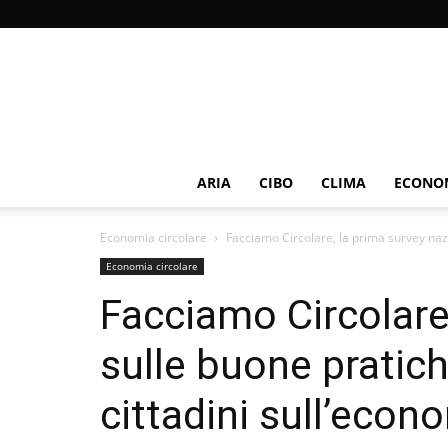
ARIA
CIBO
CLIMA
ECONOM
Economia circolare
Facciamo Circolare, la prima survey nazi
Economia circolare
Facciamo Circolare
sulle buone pratich
cittadini sull’econ