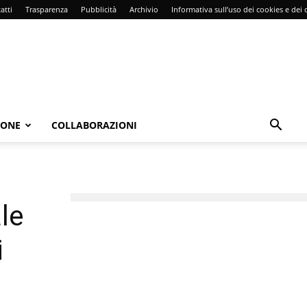
atti
Trasparenza
Pubblicità
Archivio
Informativa sull’uso dei cookies e dei d
IONE
COLLABORAZIONI
le
i