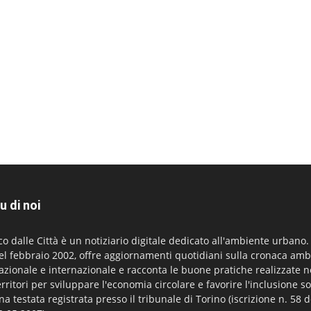
u di noi
co dalle Città è un notiziario digitale dedicato all'ambiente urbano
el febbraio 2002, offre aggiornamenti quotidiani sulla cronaca amb
azionale e internazionale e racconta le buone pratiche realizzate n
erritori per sviluppare l'economia circolare e favorire l'inclusione so
na testata registrata presso il tribunale di Torino (iscrizione n. 58 d