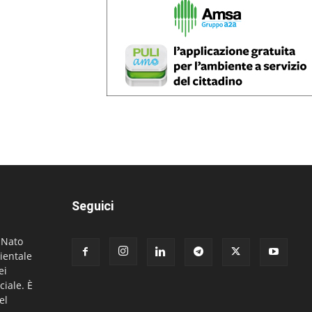
Seguici
. Nato
ientale
ei
ciale. È
el