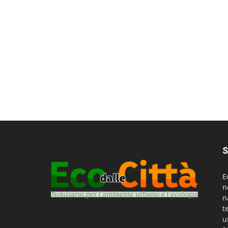
S
E
n
n
t
u