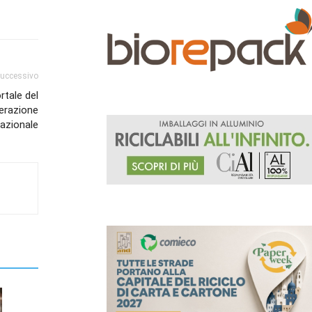
successivo
rtale del
perazione
nazionale