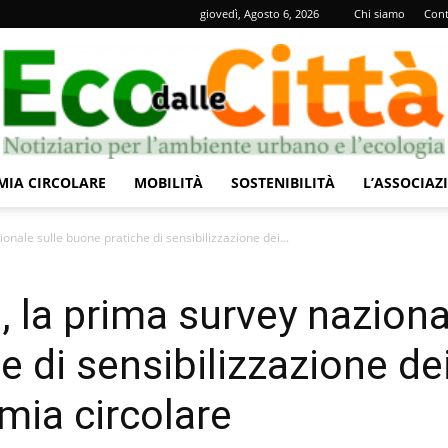
giovedì, Agosto 6, 2026
Chi siamo
Cont
IA CIRCOLARE
MOBILITÀ
SOSTENIBILITÀ
L’ASSOCIAZ
Eco
onale sulle buone pratiche di sensibilizzazione dei...
, la prima survey naziona
e di sensibilizzazione de
dalle
omia circolare