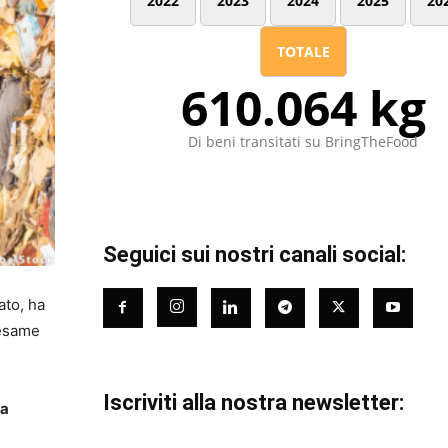
2022
2023
2024
2025
20
TOTALE
610.064 kg
Di beni transitati su BringTheFood
Seguici sui nostri canali social:
ato, ha
’esame
Iscriviti alla nostra newsletter:
la