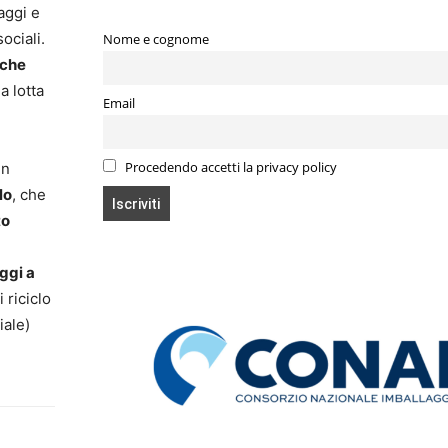
aggi e
ociali.
Nome e cognome
 che
a lotta
Email
un
Procedendo accetti la privacy policy
lo
, che
to
aggi a
 riciclo
iale)