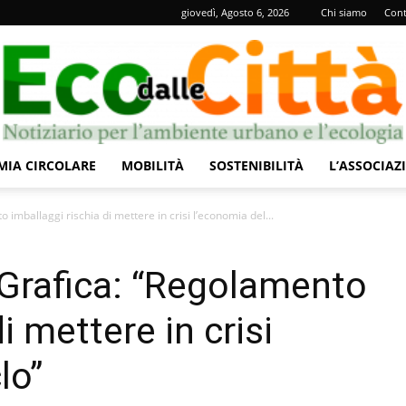
giovedì, Agosto 6, 2026
Chi siamo
Cont
IA CIRCOLARE
MOBILITÀ
SOSTENIBILITÀ
L’ASSOCIAZ
Eco
imballaggi rischia di mettere in crisi l’economia del...
Grafica: “Regolamento
i mettere in crisi
dalle
lo”