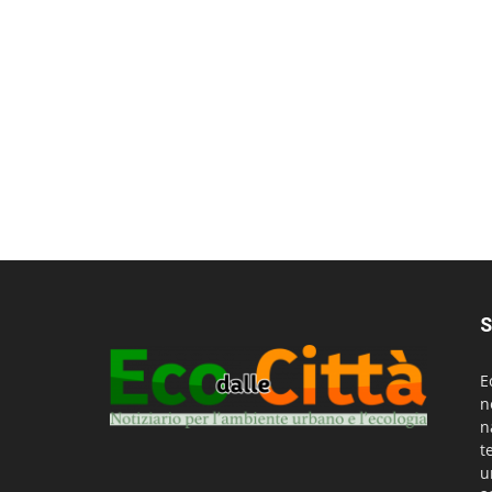
S
E
n
n
t
u