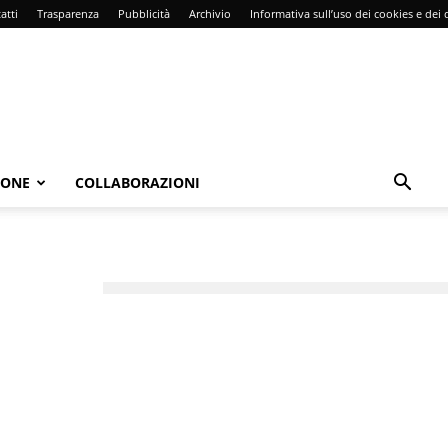
atti
Trasparenza
Pubblicità
Archivio
Informativa sull’uso dei cookies e dei d
IONE
COLLABORAZIONI