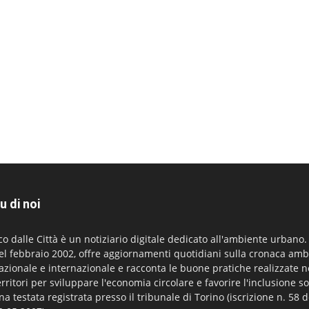
u di noi
co dalle Città è un notiziario digitale dedicato all'ambiente urbano
el febbraio 2002, offre aggiornamenti quotidiani sulla cronaca amb
azionale e internazionale e racconta le buone pratiche realizzate n
erritori per sviluppare l'economia circolare e favorire l'inclusione so
na testata registrata presso il tribunale di Torino (iscrizione n. 58 d