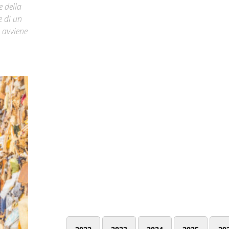
e della
e di un
e avviene