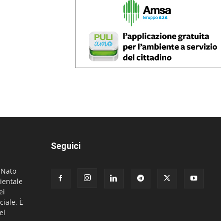
Seguici
. Nato
ientale
ei
ciale. È
el