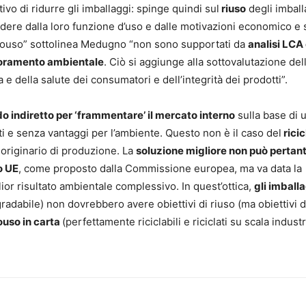
ivo di ridurre gli imballaggi: spinge quindi sul
riuso
degli imball
dere dalla loro funzione d’uso e dalle motivazioni economico e s
 monouso” sottolinea Medugno “non sono supportati da
analisi LCA
lioramento ambientale
. Ciò si aggiunge alla sottovalutazione dell
 e della salute dei consumatori e dell’integrità dei prodotti”.
 indiretto per ‘frammentare’ il mercato interno
sulla base di 
rti e senza vantaggi per l’ambiente. Questo non è il caso del
ricic
 originario di produzione. La
soluzione migliore non può pertan
o UE
, come proposto dalla Commissione europea, ma va data la
ior risultato ambientale complessivo. In quest’ottica,
gli imball
adabile) non dovrebbero avere obiettivi di riuso (ma obiettivi di
ouso in carta
(perfettamente riciclabili e riciclati su scala industr