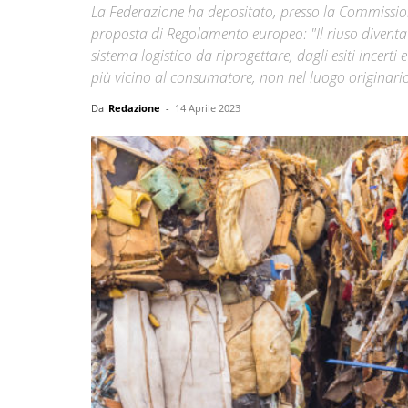
La Federazione ha depositato, presso la Commissione 
proposta di Regolamento europeo: "Il riuso diventa
sistema logistico da riprogettare, dagli esiti incerti
più vicino al consumatore, non nel luogo originari
Da
Redazione
-
14 Aprile 2023