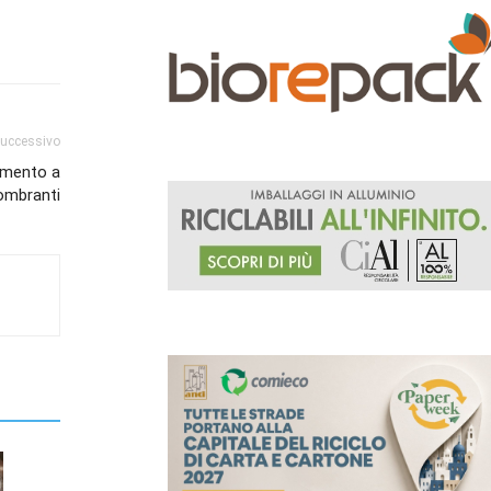
successivo
amento a
gombranti