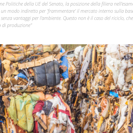
Politiche della UE del Senato, la posizione della filiera nell’esam
 un modo indiretto per 'frammentare' il mercato interno sulla bas
Città
 e senza vantaggi per l’ambiente. Questo non è il caso del riciclo, ch
o di produzione"