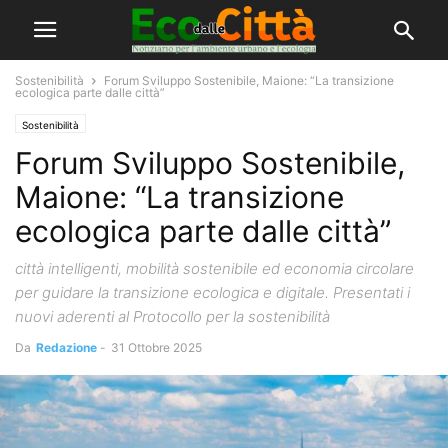
Sostenibilità
Forum Sviluppo Sostenibile, Maione: “La transizione
ecologica parte dalle città”
Sostenibilità
Forum Sviluppo Sostenibile,
Maione: “La transizione
ecologica parte dalle città”
città intelligenti, mobilità sostenibile ed economia circolare
per guidare la transizione ecologica e digitale. Presentati i
nuovi aderenti al Protocollo per la sostenibilità
Da
Redazione
-
31 Ottobre 2025