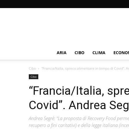
ARIA
CIBO
CLIMA
ECONOM
Cibo
“Francia/Italia, spreco alimentare in tempo di Covid”. A
Cibo
“Francia/Italia, sp
Covid”. Andrea Seg
Andrea Segrè: “La proposta di Recovery Food permette
recupero a fini caritativi) e della legge italiana (in