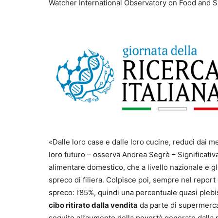
Watcher International Observatory on Food and Sus
«Dalle loro case e dalle loro cucine, reduci dai m
loro futuro – osserva Andrea Segrè – Significativ
alimentare domestico, che a livello nazionale e g
spreco di filiera. Colpisce poi, sempre nel report 
spreco: l’85%, quindi una percentuale quasi plebis
cibo ritirato dalla vendita
da parte di supermerca
seguito all’aumento della povertà generato dalla 