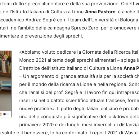
 temi dello spreco alimentare e della sua prevenzione. Obiettiv
dell’Istituto Italiano di Cultura a Lione
Anna Pastore
, è anche i
’accademico Andrea Segrè con il team dell’Università di Bologna
tari, nell’ambito della campagna Spreco Zero, per promuovere 
alimentare e prevenzione degli sprechi.
«Abbiamo voluto dedicare la Giornata della Ricerca Ital
Mondo 2021 al tema degli sprechi alimentari – spiega l
Direttrice dell’Istituto Italiano di Cultura a Lione
Anna P
– Un argomento di grande attualità sia per la società ci
per il mondo della ricerca a Lione e nella regione. Son
che l’analisi del prof. Segrè e il lavoro fin qui intrapres
inserirsi nel dibattito scientifico attuale francese, for
nuove pratiche»
.
Il patto degli italiani col cibo è proba
una delle conquiste più significative del lockdown dell
primavera 2020 e dei lunghi mesi invernali di distanzi
 salute e il benessere, lo ha confermato il report 2021 di Waste