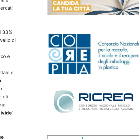
mercati
il 33%
vello di
eco e
ntale e
a
n
 gli
ema
divide
”
ge