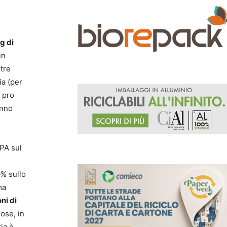
g di
in
ltre
ia (per
€ pro
anno
OPA sul
0% sullo
ma
ni di
ose, in
ia è