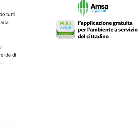
do tutti
aria
e
verde di
a-