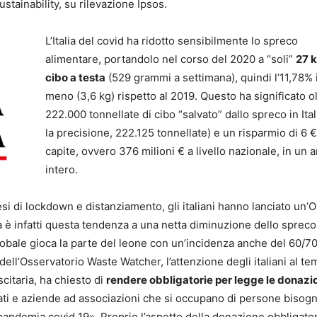
tainability, su rilevazione Ipsos.
L’Italia del covid ha ridotto sensibilmente lo spreco
alimentare, portandolo nel corso del 2020 a “soli”
27 k
cibo a testa
(529 grammi a settimana), quindi l’11,78% 
meno (3,6 kg) rispetto al 2019. Questo ha significato o
222.000 tonnellate di cibo “salvato” dallo spreco in Ital
la precisione, 222.125 tonnellate) e un risparmio di 6 
capite, ovvero 376 milioni € a livello nazionale, in un 
intero.
esi di lockdown e distanziamento, gli italiani hanno lanciato un’
a è infatti questa tendenza a una netta diminuzione dello spreco
lobale gioca la parte del leone con un’incidenza anche del 60/7
dell’Osservatorio Waste Watcher, l’attenzione degli italiani al te
citaria, ha chiesto di
rendere obbligatorie per legge le donazio
ti e aziende ad associazioni che si occupano di persone bisogn
pandemia covid 19». Proprio l’aspetto della donazione obbligator