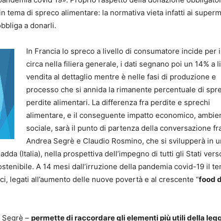
in tema di spreco alimentare: la normativa vieta infatti ai super
obbliga a donarli.
In Francia lo spreco a livello di consumatore incide per 
circa nella filiera generale, i dati segnano poi un 14% a li
vendita al dettaglio mentre è nelle fasi di produzione e
processo che si annida la rimanente percentuale di spr
perdite alimentari. La differenza fra perdite e sprechi
alimentare, e il conseguente impatto economico, ambie
sociale, sarà il punto di partenza della conversazione fr
Andrea Segrè e Claudio Rosmino, che si svilupperà in u
dda (Italia), nella prospettiva dell’impegno di tutti gli Stati verso
stenibile. A 14 mesi dall’irruzione della pandemia covid-19 il t
ici, legati all’aumento delle nuove povertà e al crescente “
food 
a Segrè –
permette di raccordare gli elementi più utili della leg