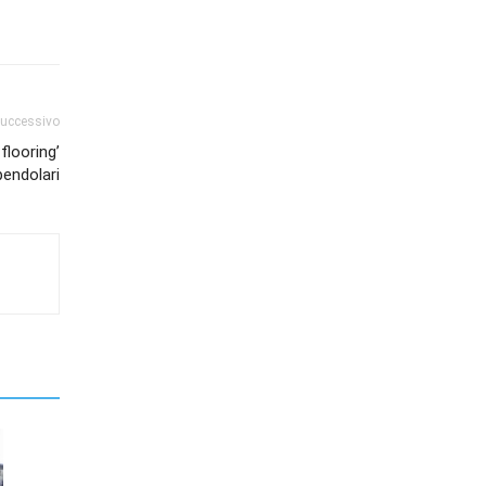
successivo
flooring’
pendolari