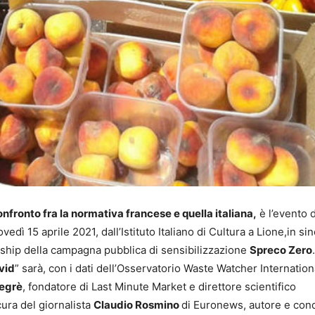
onfronto fra la normativa francese e quella italiana,
è l’evento 
edì 15 aprile 2021, dall’Istituto Italiano di Cultura a Lione,in si
ership della campagna pubblica di sensibilizzazione
Spreco Zero
.
vid
” sarà, con i dati dell’Osservatorio Waste Watcher International
egrè
, fondatore di Last Minute Market e direttore scientifico
cura del giornalista
Claudio Rosmino
di Euronews, autore e con