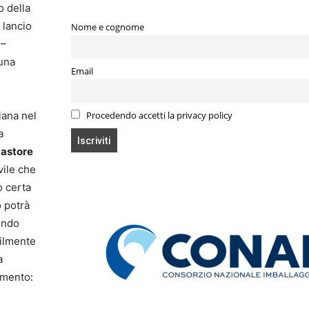
o della
l lancio
Nome e cognome
 –
una
Email
iana nel
Procedendo accetti la privacy policy
a
astore
vile che
o certa
o potrà
nendo
bilmente
a
amento: