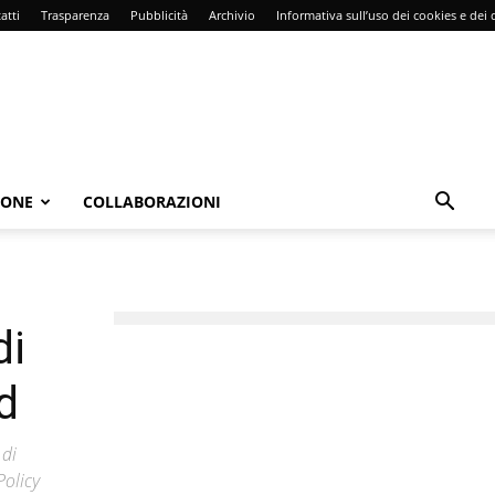
atti
Trasparenza
Pubblicità
Archivio
Informativa sull’uso dei cookies e dei d
IONE
COLLABORAZIONI
di
d
 di
Policy