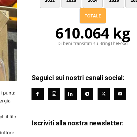
2022
2023
2024
2025
20
TOTALE
610.064 kg
Di beni transitati su BringTheFood
Seguici sui nostri canali social:
di punta
nergia
, il filo
Iscriviti alla nostra newsletter:
duttore