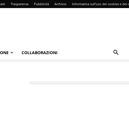
atti
Trasparenza
Pubblicità
Archivio
Informativa sull’uso dei cookies e dei d
IONE
COLLABORAZIONI