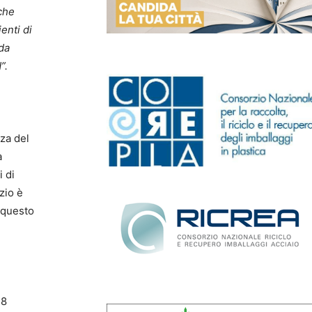
 che
ienti di
 da
”.
zza del
a
 di
zio è
 questo
18