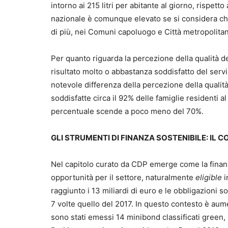
intorno ai 215 litri per abitante al giorno, rispetto
nazionale è comunque elevato se si considera che 
di più, nei Comuni capoluogo e Città metropolitane 
Per quanto riguarda la percezione della qualità del 
risultato molto o abbastanza soddisfatto del serviz
notevole differenza della percezione della qualit
soddisfatte circa il 92% delle famiglie residenti a
percentuale scende a poco meno del 70%.
GLI STRUMENTI DI FINANZA SOSTENIBILE: IL 
Nel capitolo curato da CDP emerge come la finanza
opportunità per il settore, naturalmente
eligible
i
raggiunto i 13 miliardi di euro e le obbligazioni s
7 volte quello del 2017. In questo contesto è aume
sono stati emessi 14 minibond classificati green, 