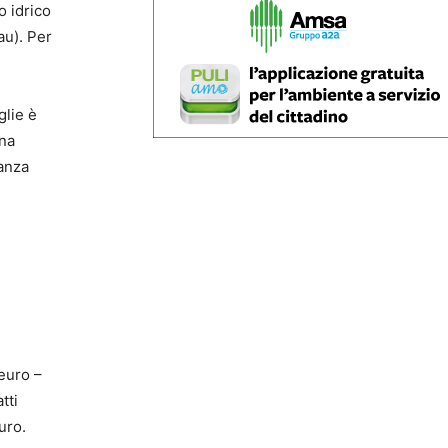
o idrico
au). Per
glie è
una
tanza
 euro –
tti
uro.