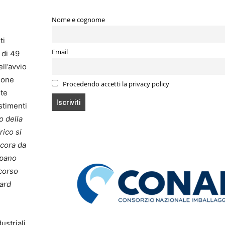
Nome e cognome
ti
Email
 di 49
ll’avvio
zione
Procedendo accetti la privacy policy
ite
estimenti
o della
rico si
ncora da
upano
rcorso
dard
ustriali