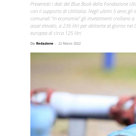
Presentati i dati del Blue Book della Fondazione Utili
con il supporto di Utilitalia. Negli ultimi 5 anni gli
comunali “in economia” gli investimenti crollano a
assai elevato, a 236 litri per abitante al giorno n
europea di circa 125 litri
Da
Redazione
-
22 Marzo 2022