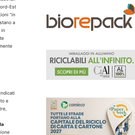
Nord-Est
ioni “in
estano a
 in
te
tamente
indicati
to e
tre,
la
tione