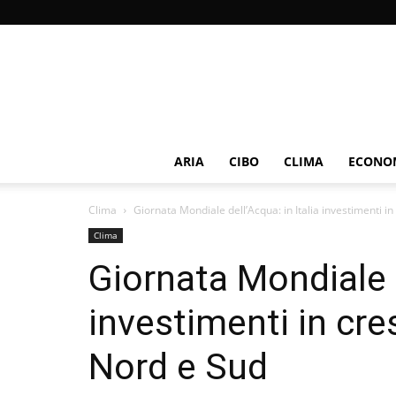
ARIA
CIBO
CLIMA
ECONOM
Clima
Giornata Mondiale dell’Acqua: in Italia investimenti in 
Clima
Giornata Mondiale d
investimenti in cres
Nord e Sud