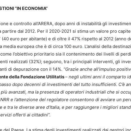
ESTIONI “IN ECONOMIA”
ne e controllo all’ARERA, dopo anni di instabilità gli investimen
a partire dal 2012. Per il 2020-2021 si stima un valore pro capite
(40 euro per abitante) e di oltre il 47% rispetto al 2012 (anno de
a media europea che è di circa 100 euro
.
L’analisi della destina
come l’obiettivo prioritario sia il contenimento dei livelli di perd
ti realizzati (32%); seguono, tra i principali interventi, gli inv
ianti di depurazione con il 14%.
“Grazie anche all’impulso positiv
nte della Fondazione Utilitatis
–
negli ultimi anni il comparto id
sso dopo decenni di investimenti del tutto insufficienti. C’è a
 più avanzati, ma la presenza di operatori industriali che si occ
l PNRR e l’attenzione del regolatore consentono di avviare un pe
e e tra le diverse aree d’Italia, e per raggiungere i migliori stan
vizi offerti ai cittadini”.
e del Paese. La stima degli investimenti realizzati dai gestori ind