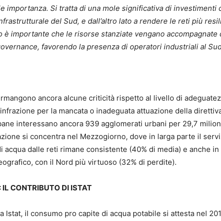
le importanza. Si tratta di una mole significativa di investimenti
frastrutturale del Sud, e dall’altro lato a rendere le reti più resil
tempo è importante che le risorse stanziate vengano accompagnate
overnance, favorendo la presenza di operatori industriali al Sud
rmangono ancora alcune criticità rispetto al livello di adeguate
 infrazione per la mancata o inadeguata attuazione della direttiv
bane interessano ancora 939 agglomerati urbani per 29,7 milioni
razione si concentra nel Mezzogiorno, dove in larga parte il servi
i acqua dalle reti rimane consistente (40% di media) e anche in
geografico, con il Nord più virtuoso (32% di perdite).
 IL CONTRIBUTO DI ISTAT
a Istat, il consumo pro capite di acqua potabile si attesta nel 20