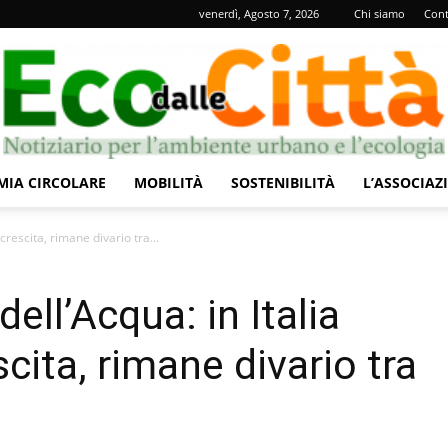
venerdì, Agosto 7, 2026
Chi siamo
Cont
IA CIRCOLARE
MOBILITÀ
SOSTENIBILITÀ
L’ASSOCIAZ
Eco
crescita, rimane divario tra...
ell’Acqua: in Italia
cita, rimane divario tra
dalle