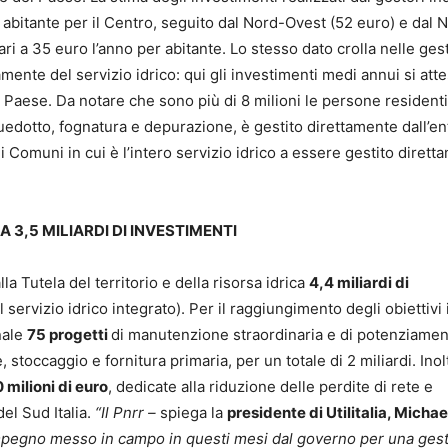
 abitante per il Centro, seguito dal Nord-Ovest (52 euro) e dal 
ri a 35 euro l’anno per abitante. Lo stesso dato crolla nelle gest
mente del servizio idrico: qui gli investimenti medi annui si att
el Paese. Da notare che sono più di 8 milioni le persone residenti
edotto, fognatura e depurazione, è gestito direttamente dall’en
 di Comuni in cui è l’intero servizio idrico a essere gestito diret
A 3,5 MILIARDI DI INVESTIMENTI
lla Tutela del territorio e della risorsa idrica
4,4 miliardi di
l servizio idrico integrato). Per il raggiungimento degli obiettivi 
onale
75 progetti
di manutenzione straordinaria e di potenziamen
stoccaggio e fornitura primaria, per un totale di 2 miliardi. Inol
 milioni di euro
, dedicate alla riduzione delle perdite di rete e
del Sud Italia.
“Il Pnrr –
spiega la
presidente di Utilitalia, Michae
mpegno messo in campo in questi mesi dal governo per una ges