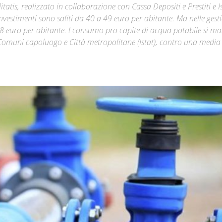
tatis, realizzato in collaborazione con Cassa Depositi e Prestiti e Is
 investimenti sono saliti da 40 a 49 euro per abitante. Ma nelle gest
Città
 8 euro per abitante. l consumo pro capite di acqua potabile si ma
ei Comuni capoluogo e Città metropolitane (Istat), contro una media