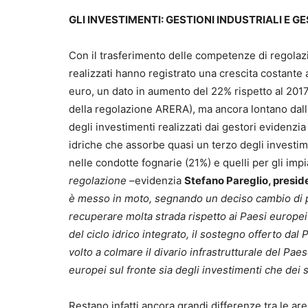
GLI INVESTIMENTI: GESTIONI INDUSTRIALI E G
Con il trasferimento delle competenze di regolazio
realizzati hanno registrato una crescita costante 
euro, un dato in aumento del 22% rispetto al 2017 
della regolazione ARERA), ma ancora lontano dall
degli investimenti realizzati dai gestori evidenzia 
idriche che assorbe quasi un terzo degli investimen
nelle condotte fognarie (21%) e quelli per gli imp
regolazione –
evidenzia
Stefano Pareglio, preside
è messo in moto, segnando un deciso cambio di pa
recuperare molta strada rispetto ai Paesi europei
del ciclo idrico integrato, il sostegno offerto da
volto a colmare il divario infrastrutturale del Paes
europei sul fronte sia degli investimenti che dei ser
Restano infatti ancora grandi differenze tra le are