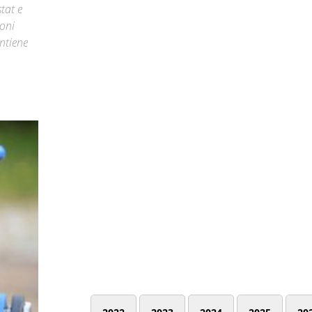
tat e
ioni
ntiene