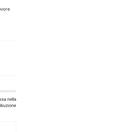
avore
successivo
ssa nella
ribuzione