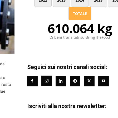
2022
2023
2024
2025
20
TOTALE
610.064 kg
Di beni transitati su BringTheFood
 dal
Seguici sui nostri canali social:
pro
l resto
lue
Iscriviti alla nostra newsletter: