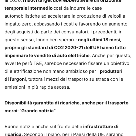
al 2030,
i nuovi target dovrebbero avere un orizzonte
temporale intermedio
così da indurre le case
automobilistiche ad accelerare la produzione di veicoli a
impatto zero, abbassando i costi e favorendo un aumento
degli acquisti da parte dei consumatori. I precedenti, in
questo senso, fanno ben sperare:
negli ultimi 18 mesi,
proprio gli standard di CO2 2020-21 dell’UE hanno fatto
impennare le vendite di auto elettriche
. Anche per questo,
avverte però T&E, sarebbe necessario fissare un obiettivo
di elettrificazione non meno ambizioso per i
produttori
di furgoni
, tuttora i mezzi del trasporto su strada con le
emissioni in più rapida ascesa.
Disponibilità garantita di ricariche, anche per il trasporto
merci: “Grande notizia”
Buone notizie anche sul fronte delle
infrastrutture di
ricarica.
Secondo il piano, per i Paesi della UE, saranno