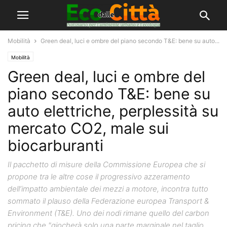
Mobilità
Green deal, luci e ombre del piano secondo T&E: bene su auto...
Mobilità
Green deal, luci e ombre del
piano secondo T&E: bene su
auto elettriche, perplessità su
mercato CO2, male sui
biocarburanti
Il pacchetto di misure della Commissione Europea che si
propone tra le altre cose il progressivo azzeramento
dell’impatto ambientale dei mezzi a motore, incontra tutto
sommato il plauso della Federazione europea Transport &
Environment (T&E). Uno dei nodi rimane quello del carbon
pricing che "giocherà solo una parte marginale nel taglio