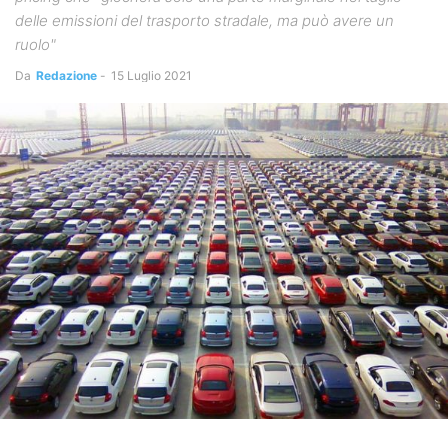
delle emissioni del trasporto stradale, ma può avere un
ruolo"
Da
Redazione
-
15 Luglio 2021