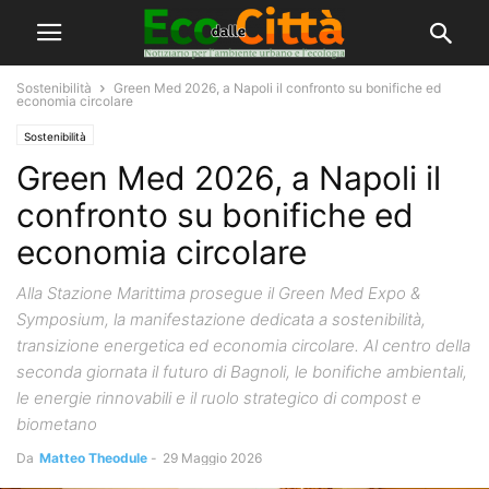
Sostenibilità
Green Med 2026, a Napoli il confronto su bonifiche ed
economia circolare
Sostenibilità
Green Med 2026, a Napoli il
confronto su bonifiche ed
economia circolare
Alla Stazione Marittima prosegue il Green Med Expo &
Symposium, la manifestazione dedicata a sostenibilità,
transizione energetica ed economia circolare. Al centro della
seconda giornata il futuro di Bagnoli, le bonifiche ambientali,
le energie rinnovabili e il ruolo strategico di compost e
biometano
Da
Matteo Theodule
-
29 Maggio 2026