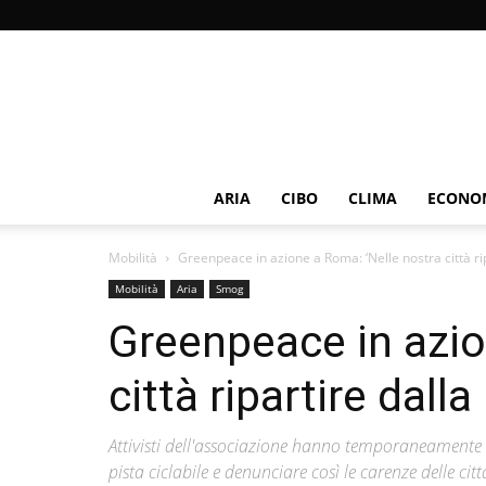
ARIA
CIBO
CLIMA
ECONOM
Mobilità
Greenpeace in azione a Roma: ‘Nelle nostra città rip
Mobilità
Aria
Smog
Greenpeace in azio
città ripartire dall
Attivisti dell'associazione hanno temporaneamente c
pista ciclabile e denunciare così le carenze delle citt