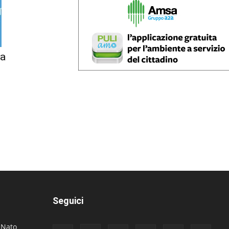
la
Seguici
. Nato