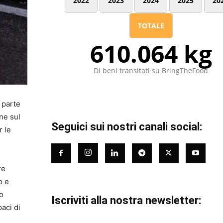
2022
2023
2024
2025
20
TOTALE
610.064 kg
Di beni transitati su BringTheFood
 parte
ane sul
Seguici sui nostri canali social:
r le
re
o e
to
Iscriviti alla nostra newsletter:
aci di