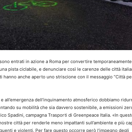
ce sono entrati in azione a Roma per convertire temporaneamente
 una pista ciclabile, e denunciare così le carenze delle città itali
visti hanno anche aperto uno striscione con il messaggio “Città pe
ca e all’emergenza dell’inquinamento atmosferico dobbiamo ridur
untando su mobilità che sia davvero sostenibile, a emissioni zer
erico Spadini, campagna Trasporti di Greenpeace Italia. «In ques
stre città per renderle meno impattanti sull’ambiente e più cap
quenti e violenti. Per fare questo occorre però l’impegno degli