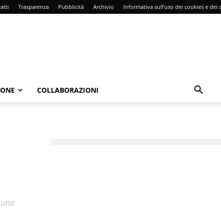
atti
Trasparenza
Pubblicità
Archivio
Informativa sull’uso dei cookies e dei d
IONE
COLLABORAZIONI
n una