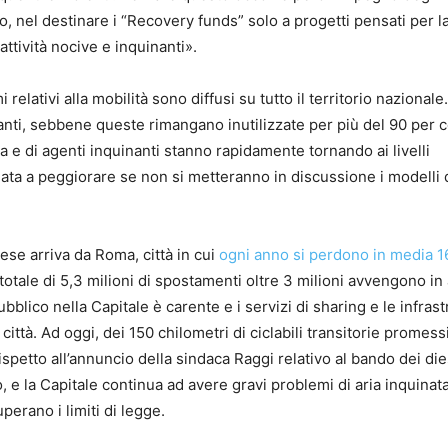
o, nel destinare i “Recovery funds” solo a progetti pensati per l
ttività nocive e inquinanti».
 relativi alla mobilità sono diffusi su tutto il territorio nazionale
anti, sebbene queste rimangano inutilizzate per più del 90 per 
a e di agenti inquinanti stanno rapidamente tornando ai livelli
nata a peggiorare se non si metteranno in discussione i modelli 
se arriva da Roma, città in cui
ogni anno si perdono in media 1
otale di 5,3 milioni di spostamenti oltre 3 milioni avvengono in
lico nella Capitale è carente e i servizi di sharing e le infrast
 città. Ad oggi, dei 150 chilometri di ciclabili transitorie promessi
 rispetto all’annuncio della sindaca Raggi relativo al bando dei die
o, e la Capitale continua ad avere gravi problemi di aria inquinat
erano i limiti di legge.