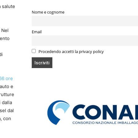
a salute
Nome e cognome
. Nel
Email
cento
Procedendo accetti la privacy policy
di
66 ore
 auto e
rutture
 dalla
sel dal
a, con