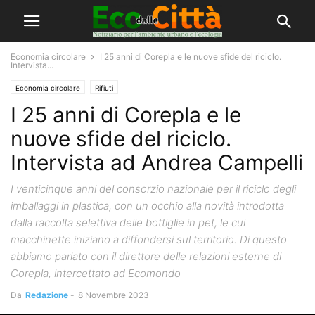
Economia circolare
I 25 anni di Corepla e le nuove sfide del riciclo.
Intervista...
Economia circolare
Rifiuti
I 25 anni di Corepla e le
nuove sfide del riciclo.
Intervista ad Andrea Campelli
I venticinque anni del consorzio nazionale per il riciclo degli
imballaggi in plastica, con un occhio alla novità introdotta
dalla raccolta selettiva delle bottiglie in pet, le cui
macchinette iniziano a diffondersi sul territorio. Di questo
abbiamo parlato con il direttore delle relazioni esterne di
Corepla, intercettato ad Ecomondo
Da
Redazione
-
8 Novembre 2023