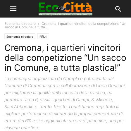
Economia circolare
Cremona, i quartieri vincitori della competizione “Un
sacco in Comune, a tutta...
Economia circolare
Rifiuti
Cremona, i quartieri vincitori
della competizione “Un sacco
in Comune, a tutta plastica!”
La campagna organizzata da Corepla e patrocinata dal
Comune di Cremona con la collaborazione di Linea Gestioni
per migliorare la qualità della raccolta della plastica, ha
premiato l'area 6, ossia i quartieri di Campi, S. Michele,
Sant'Abbondio e Trento Trieste, i quali hanno registrato la
migliore performance diminuendo la propria percentuale di
errore del 6% e si è aggiudicata un set di panchine, una per
ciascun quartiere