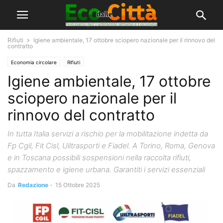
Rifiuti
Igiene ambientale, 17 ottobre sciopero nazionale per il rinnovo del
contratto
Economia circolare
Rifiuti
Igiene ambientale, 17 ottobre
sciopero nazionale per il
rinnovo del contratto
In tutta Italia servizi a rischio per la mobilitazione indetta da
Fp Cgil, Fit Cisl, Uiltrasporti e Fiadel. A Torino, Roma, Genova
e in Toscana possibili sospensioni nella raccolta rifiuti,
spazzamento e igiene urbana. Garantiti i servizi essenziali
Da
Redazione
-
15 Ottobre 2025