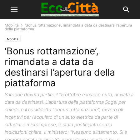
Mobilità
‘Bonus rottamazione’, rimandata a data da destinarsi l’apertura
della piattaforma
Mobilità
‘Bonus rottamazione’,
rimandata a data da
destinarsi l’apertura della
piattaforma
Sarebbe dovuta partire il 15 ottobre e invece nulla, rinviata a
data da destinarsi. L'apertura della piattaforma Sogei per
chiedere il cosiddetto "bonus rottamazione", ovvero gli
incentivi per l'acquisto di un'auto elettrica da parte di
cittadini e microimprese, è stata posticipata senza
indicazioni chiare. Il ministero: "Nessuno slittamento. Si è
sempre parlato di circa 30 giorni dopo l'apertura per i