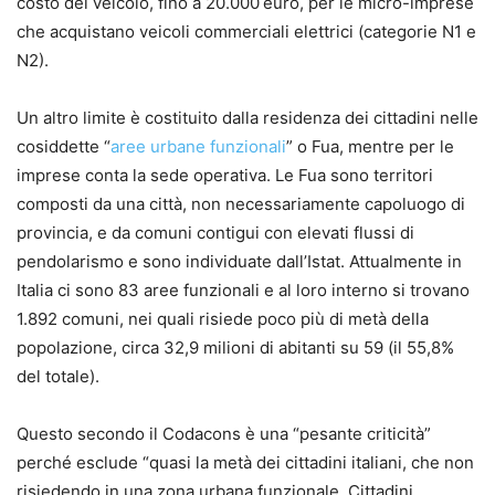
costo del veicolo, fino a 20.000 euro, per le micro-imprese
che acquistano veicoli commerciali elettrici (categorie N1 e
N2).
Un altro limite è costituito dalla residenza dei cittadini nelle
cosiddette “
aree urbane funzionali
” o Fua, mentre per le
imprese conta la sede operativa. Le Fua sono territori
composti da una città, non necessariamente capoluogo di
provincia, e da comuni contigui con elevati flussi di
pendolarismo e sono individuate dall’Istat. Attualmente in
Italia ci sono 83 aree funzionali e al loro interno si trovano
1.892 comuni, nei quali risiede poco più di metà della
popolazione, circa 32,9 milioni di abitanti su 59 (il 55,8%
del totale).
Questo secondo il Codacons è una “pesante criticità”
perché esclude “quasi la metà dei cittadini italiani, che non
risiedendo in una zona urbana funzionale. Cittadini