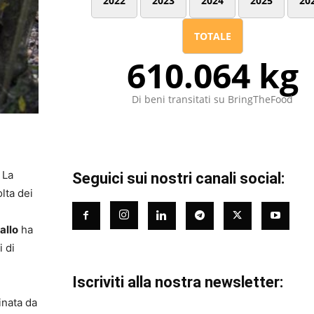
2022
2023
2024
2025
20
TOTALE
610.064 kg
Di beni transitati su BringTheFood
 La
Seguici sui nostri canali social:
lta dei
allo
ha
 di
Iscriviti alla nostra newsletter:
inata da