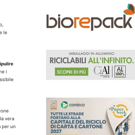
o,
e le
ipulire
he i
ssibile
zione
la vera
a per un