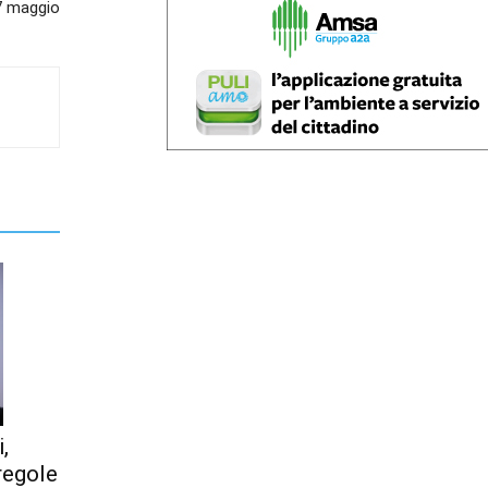
17 maggio
,
regole