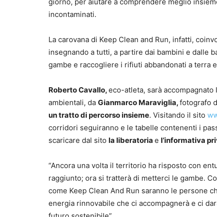
giorno, per aiutare a comprendere meglio insieme
incontaminati.
La carovana di Keep Clean and Run, infatti, coinvo
insegnando a tutti, a partire dai bambini e dalle 
gambe e raccogliere i rifiuti abbandonati a terra e,
Roberto Cavallo,
eco-atleta, sarà accompagnato 
ambientali, da
Gianmarco Maraviglia,
fotografo 
un tratto di percorso insieme
. Visitando il sito
ww
corridori seguiranno e le tabelle contenenti i pass
scaricare dal sito
la liberatoria
e
l’informativa pr
“Ancora una volta il territorio ha risposto con entu
raggiunto; ora si tratterà di metterci le gambe. 
come Keep Clean And Run saranno le persone che i
energia rinnovabile che ci accompagnerà e ci dar
futuro sostenibile”.