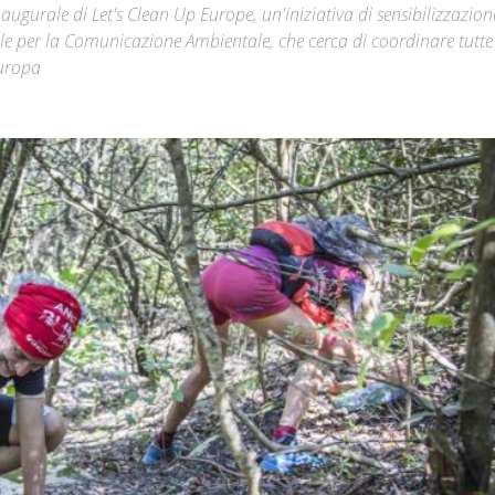
ugurale di Let's Clean Up Europe, un'iniziativa di sensibilizzazion
le per la Comunicazione Ambientale, che cerca di coordinare tutte 
Città
Europa