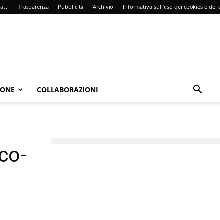
atti
Trasparenza
Pubblicità
Archivio
Informativa sull’uso dei cookies e dei d
IONE
COLLABORAZIONI
eco-