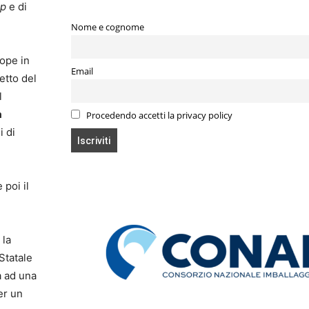
up
e di
Nome e cognome
rope in
Email
etto del
l
a
Procedendo accetti la privacy policy
i di
e poi il
 la
 Statale
ta ad una
er un