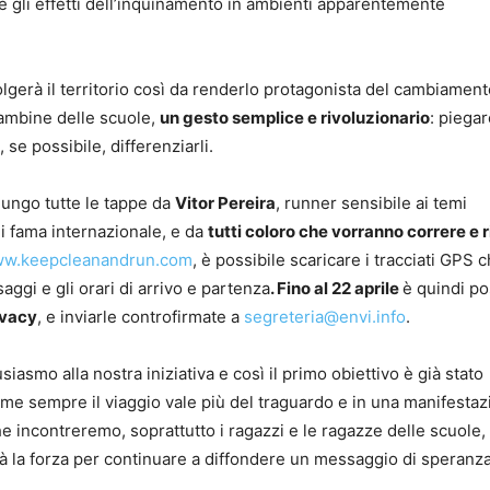
 gli effetti dell’inquinamento in ambienti apparentemente
lgerà il territorio così da renderlo protagonista del cambiament
bambine delle scuole,
un gesto semplice e rivoluzionario
: piegar
 se possibile, differenziarli.
lungo tutte le tappe da
Vitor Pereira
, runner sensibile ai temi
di fama internazionale, e da
tutti coloro che vorranno correre e r
w.keepcleanandrun.com
, è possibile scaricare i tracciati GPS c
aggi e gli orari di arrivo e partenza
. Fino al 22 aprile
è quindi po
ivacy
, e inviarle controfirmate a
segreteria@envi.info
.
siasmo alla nostra iniziativa e così il primo obiettivo è già stato
Come sempre il viaggio vale più del traguardo e in una manifesta
ncontreremo, soprattutto i ragazzi e le ragazze delle scuole, 
à la forza per continuare a diffondere un messaggio di speranz