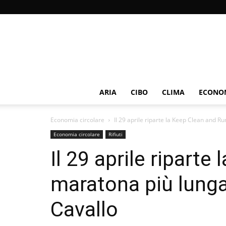
ARIA
CIBO
CLIMA
ECONOM
Economia circolare
Il 29 aprile riparte la Keep Clean and Ru
Economia circolare
Rifiuti
Il 29 aprile riparte
maratona più lung
Cavallo