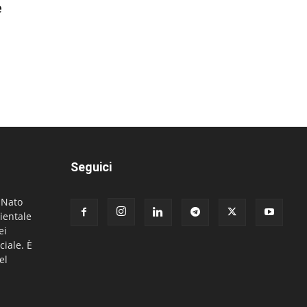
e
Seguici
. Nato
ientale
ei
ciale. È
el