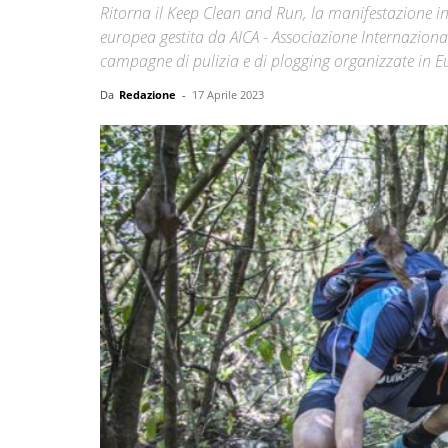
Ritorna il Keep Clean and Run, la manifestazione ina
europea gestita da AICA - Associazione Internaziona
campagne di pulizia e di plogging organizzate in 
Da
Redazione
-
17 Aprile 2023