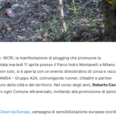
ce
(KCR), la manifestazione di plogging che promuove la
entata martedì 11 aprile presso il Parco Indro Montanelli a Milano.
 non solo, si è aperta con un evento dimostrativo di corsa e racco
a AMSA – Gruppo A2A, coinvolgendo runner, cittadini e partner
cio della città e del territorio. Nel corso degli anni,
Roberto Cav
in ogni Comune attraversato, invitando alla promozione di azioni
 Clean Up Europe
, campagna di sensibilizzazione europea coord