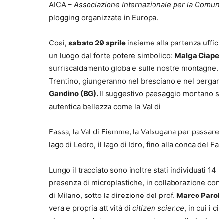
AICA –
Associazione Internazionale per la Comu
plogging organizzate in Europa.
Così,
sabato 29 aprile
insieme alla partenza uffic
un luogo dal forte potere simbolico:
Malga Ciape
surriscaldamento globale sulle nostre montagne. Il
Trentino, giungeranno nel bresciano e nel berga
Gandino
(BG).
Il suggestivo paesaggio montano sar
autentica bellezza come la Val di
Fassa, la Val di Fiemme, la Valsugana per passare
lago di Ledro, il lago di Idro, fino alla conca del F
Lungo il tracciato sono inoltre stati individuati 1
presenza di microplastiche, in collaborazione con
di Milano, sotto la direzione del prof.
Marco Parol
vera e propria attività di
citizen science
, in cui i