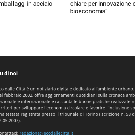
imballaggi in acciaio
chiare per innovazione 
bioeconomia”
u di noi
co dalle Città è un notiziario digitale dedicato all'ambiente urbano
el febbraio 2002, offre aggiornamenti quotidiani sulla cronaca amb
azionale e internazionale e racconta le buone pratiche realizzate n
erritori per sviluppare l'economia circolare e favorire l'inclusione so
na testata registrata presso il tribunale di Torino (iscrizione n. 58 d
2.05.2007).
ontattaci:
redazione@ecodallecitta.it