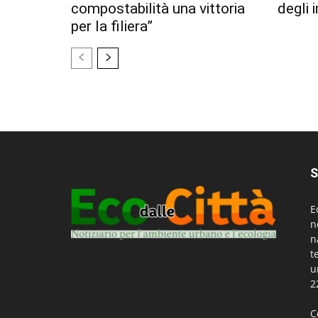
compostabilità una vittoria
degli 
per la filiera”
S
E
n
n
t
u
2
C