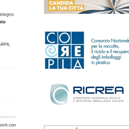
sostegno
ato
ARPA,
successivo
conti con