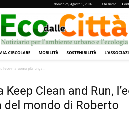
domenica, Agosto 9, 2026
Chi siamo
Cont
IA CIRCOLARE
MOBILITÀ
SOSTENIBILITÀ
L’ASSOCIAZ
Eco
n, l’eco-maratona più lunga...
 la Keep Clean and Run, l’
a del mondo di Roberto
dalle