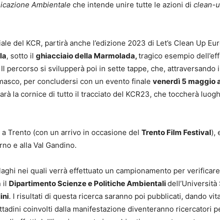
nicazione Ambientale
che intende unire tutte le azioni di
clean-
iale del KCR, partirà anche l’edizione 2023 di Let’s Clean Up Eu
la
, sotto il
ghiacciaio della Marmolada,
tragico esempio dell’eff
 percorso si svilupperà poi in sette tappe, che, attraversando i
masco, per concludersi con un evento finale
venerdì 5 maggio 
à la cornice di tutto il tracciato del KCR23, che toccherà luogh
 a Trento (con un arrivo in occasione del
Trento Film Festival
), 
arno e alla Val Gandino.
4 laghi nei quali verrà effettuato un campionamento per verificare
 il
Dipartimento Scienze e Politiche Ambientali
dell’Università
ini
. I risultati di questa ricerca saranno poi pubblicati, dando vi
 cittadini coinvolti dalla manifestazione diventeranno ricercatori p