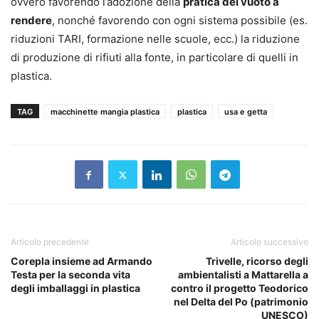
ovvero favorendo l’adozione della
pratica del vuoto a
rendere
, nonché favorendo con ogni sistema possibile (es.
riduzioni TARI, formazione nelle scuole, ecc.) la riduzione
di produzione di rifiuti alla fonte, in particolare di quelli in
plastica.
TAG
macchinette mangia plastica
plastica
usa e getta
Articolo precedente
Articolo successivo
Corepla insieme ad Armando
Trivelle, ricorso degli
Testa per la seconda vita
ambientalisti a Mattarella a
degli imballaggi in plastica
contro il progetto Teodorico
nel Delta del Po (patrimonio
UNESCO)