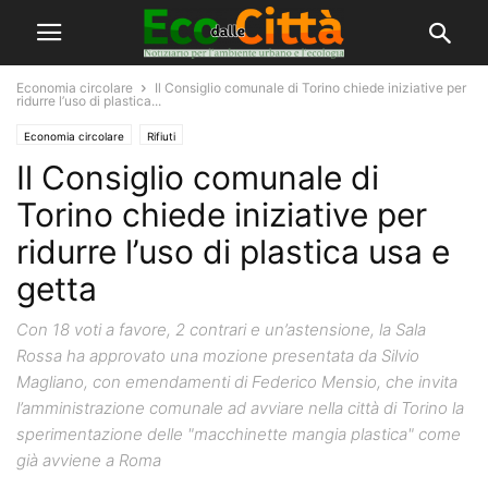
Economia circolare
Il Consiglio comunale di Torino chiede iniziative per
ridurre l’uso di plastica...
Economia circolare
Rifiuti
Il Consiglio comunale di
Torino chiede iniziative per
ridurre l’uso di plastica usa e
getta
Con 18 voti a favore, 2 contrari e un’astensione, la Sala
Rossa ha approvato una mozione presentata da Silvio
Magliano, con emendamenti di Federico Mensio, che invita
l’amministrazione comunale ad avviare nella città di Torino la
sperimentazione delle "macchinette mangia plastica" come
già avviene a Roma