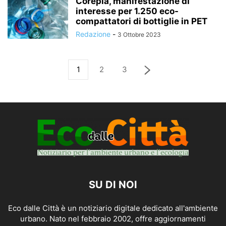
Corepla, manifestazione di
interesse per 1.250 eco-
compattatori di bottiglie in PET
Redazione
-
3 Ottobre 2023
1
2
3
SU DI NOI
Eco dalle Città è un notiziario digitale dedicato all'ambiente
urbano. Nato nel febbraio 2002, offre aggiornamenti