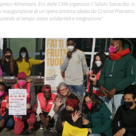
preco Alimentare, Eco dalle Città organizza il Saluto Salvacibo: a
i inaugurazione di un'opera artistica ideata da Cristina Pistoletto. 
Città
o curando al tempo stesso solidarietà e integrazione"