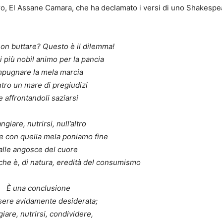
ro, El Assane Camara, che ha declamato i versi di uno Shakespe
non buttare? Questo è il dilemma!
i più nobil animo per la pancia
mpugnare la mela marcia
tro un mare di pregiudizi
e affrontandoli saziarsi
ngiare, nutrirsi, null’altro
he con quella mela poniamo fine
alle angosce del cuore
i che è, di natura, eredità del consumismo
È una conclusione
sere avidamente desiderata;
iare, nutrirsi, condividere,