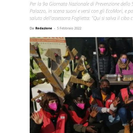
Per la 9a Giornata Nazionale di Prevenzione dello S
Palazzo, in scena suoni e versi con gli EcoMori, e po
saluto dell'assessora Foglietta: "Qui si salva il cib
Da
Redazione
-
5 Febbraio 2022