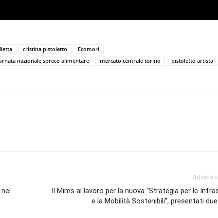
ietta
cristina pistoletto
Ecomori
ornata nazionale spreco alimentare
mercato centrale torino
pistoletto artista
Articolo 
 nel
Il Mims al lavoro per la nuova “Strategia per le Infra
e la Mobilità Sostenibili”, presentati due