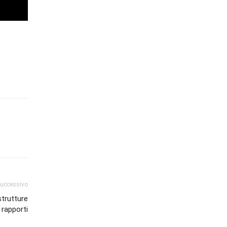
successivo
strutture
 rapporti