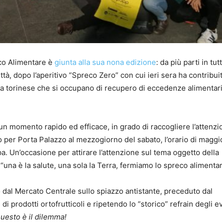
co Alimentare è
giunta alla sua nona edizione
: da più parti in tutt
ittà, dopo l’aperitivo “Spreco Zero” con cui ieri sera ha contribui
cena torinese che si occupano di recupero di eccedenze alimentari
un momento rapido ed efficace, in grado di raccogliere l’attenzi
 per Porta Palazzo al mezzogiorno del sabato, l’orario di maggi
a. Un’occasione per attirare l’attenzione sul tema oggetto della
 “una è la salute, una sola la Terra, fermiamo lo spreco alimentar
 dal Mercato Centrale sullo spiazzo antistante, preceduto dal
 prodotti ortofrutticoli e ripetendo lo “storico” refrain degli ev
uesto è il dilemma!