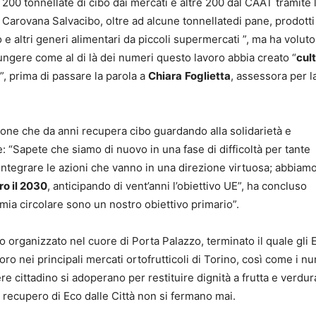
 200 tonnellate di cibo dai mercati e altre 200 dal CAAT tramite l’
 Carovana Salvacibo, oltre ad alcune tonnellatedi pane, prodotti
 e altri generi alimentari da piccoli supermercati ”, ma ha voluto
ungere come al di là dei numeri questo lavoro abbia creato “
cult
”, prima di passare la parola a
Chiara
Foglietta
, assessora per la
ione che da anni recupera cibo guardando alla solidarietà e
e: “Sapete che siamo di nuovo in una fase di difficoltà per tante
 integrare le azioni che vanno in una direzione virtuosa; abbiam
ro il 2030
, anticipando di vent’anni l’obiettivo UE”, ha concluso
omia circolare sono un nostro obiettivo primario”.
bo organizzato nel cuore di Porta Palazzo, terminato il quale gli
oro nei principali mercati ortofrutticoli di Torino, così come i n
re cittadino si adoperano per restituire dignità a frutta e verdur
i recupero di Eco dalle Città non si fermano mai.