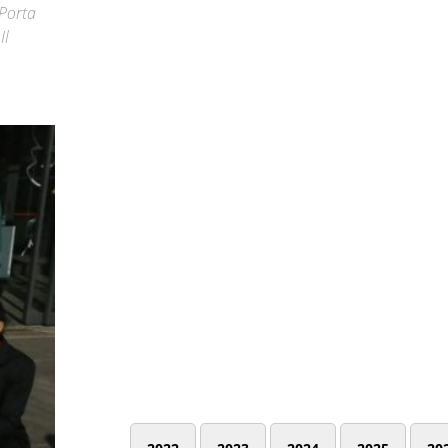
 Porta
Il