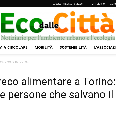
sabato, Agosto 8, 2026
Chi siamo
Cont
IA CIRCOLARE
MOBILITÀ
SOSTENIBILITÀ
L’ASSOCIAZ
Eco
ni, arte, e persone...
preco alimentare a Torino:
, e persone che salvano il
dalle