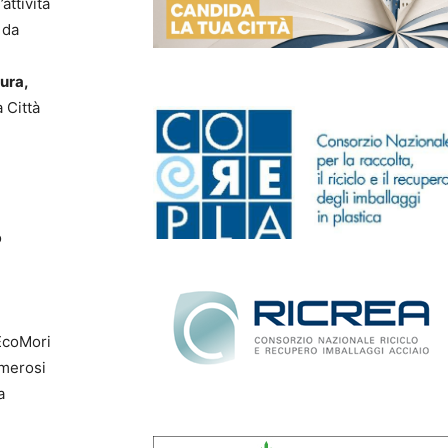
attività
 da
ura,
 Città
o
 EcoMori
umerosi
a