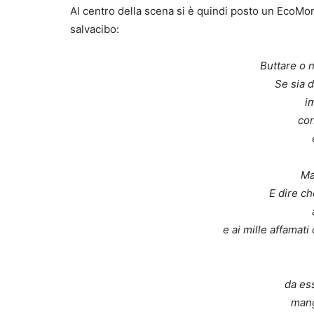
Al centro della scena si è quindi posto un EcoMo
salvacibo:
Buttare o 
Se sia d
i
con
Ma
E dire c
e ai mille affamat
da es
mang