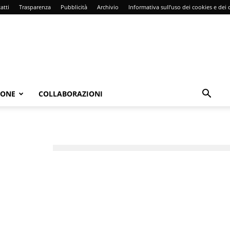
atti
Trasparenza
Pubblicità
Archivio
Informativa sull’uso dei cookies e dei d
IONE
COLLABORAZIONI