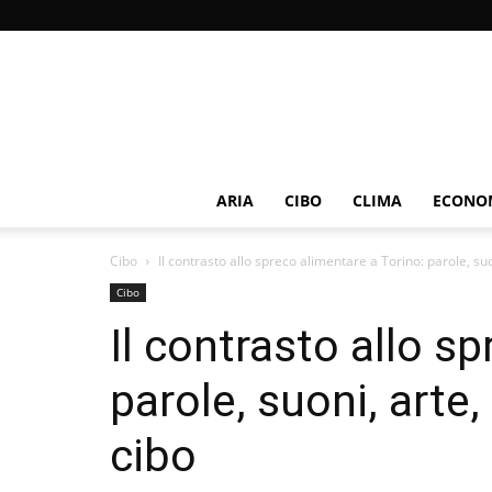
ARIA
CIBO
CLIMA
ECONOM
Cibo
Il contrasto allo spreco alimentare a Torino: parole, suo
Cibo
Il contrasto allo s
parole, suoni, arte
cibo