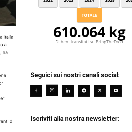
2022
2023
2024
2025
20
TOTALE
610.064 kg
a Italia
Di beni transitati su BringTheFood
to a
, ha
Seguici sui nostri canali social:
one
or
e”.
Iscriviti alla nostra newsletter:
enti di