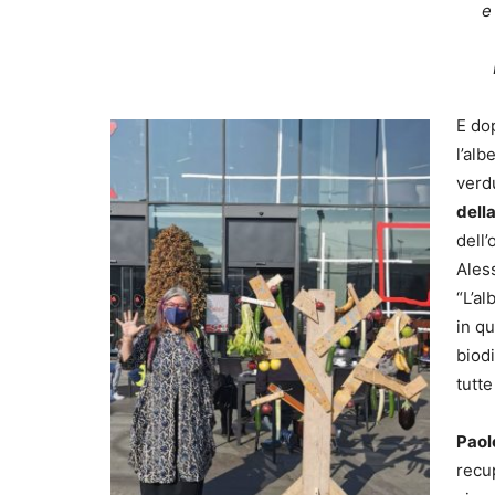
e
E dop
l’alb
verdu
dell
dell’
Ales
“L’al
in q
biodi
tutte
Paol
recu