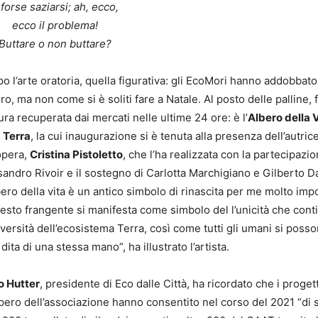
 forse saziarsi; ah, ecco,
ecco il problema!
Buttare o non buttare?
o l’arte oratoria, quella figurativa: gli EcoMori hanno addobbato
ero, ma non come si è soliti fare a Natale. Al posto delle palline, 
ra recuperata dai mercati nelle ultime 24 ore: è l’
Albero della V
a Terra
, la cui inaugurazione si è tenuta alla presenza dell’autric
opera,
Cristina Pistoletto
, che l’ha realizzata con la partecipazio
sandro Rivoir e il sostegno di Carlotta Marchigiano e Gilberto D
bero della vita è un antico simbolo di rinascita per me molto imp
uesto frangente si manifesta come simbolo del l’unicità che cont
versità dell’ecosistema Terra, così come tutti gli umani si posso
 dita di una stessa mano”, ha illustrato l’artista.
o Hutter
, presidente di Eco dalle Città, ha ricordato che i progett
pero dell’associazione hanno consentito nel corso del 2021 “di 