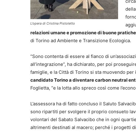
circa
della
forno
L’opera di Cristina Pistoletto
aggi
relazioni umane e promozione di buone pratiche
di Torino ad Ambiente e Transizione Ecologica.
“Sono contenta di essere al fianco di un’associaz
all’integrazione”, ha dichiarato, per poi proseguir
famiglie, e la Città di Torino si sta muovendo per
candidato Torino a diventare carbon neutral ent
Foglietta, “e la lotta allo spreco così come l’econ
L’assessora ha di fatto concluso il Saluto Salvaci
sono ripartiti per svolgere il proprio consueto lav
volontari del Sabato Salvacibo che in ogni quartie
altrimenti destinati al macero; perché i progetti d