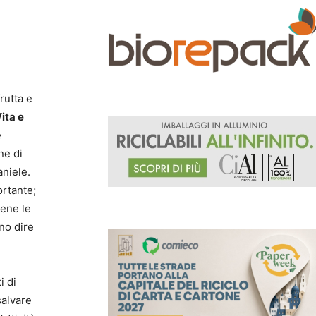
frutta e
ita e
e
ne di
aniele.
ortante;
iene le
no dire
i di
salvare