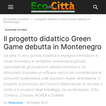
Economia circolare
Il progetto didattico Green Game debutta in
Montenegro
Economia circolare
Il progetto didattico Green
Game debutta in Montenegro
Da oltre 11 anni, questa iniziativa si impegna a introdurre in
modo innovativo le tematiche ambientali ai giovani,
coinvolgendo gli studenti in attività interattive e ha
dimostrato di essere un efficace mezzo per sensibilizzare la
comunità studentesca sulle questioni legate all'ambiente. Il
progetto è promosso dai Consorzi Nazionali per la raccolta, il
riciclo e il recupero degli imballaggi, tra cui Biorepack, CIAL,
Comieco, Corepla, RICREA e CoReVe
Da
Redazione
-
16 Ottobre 2023