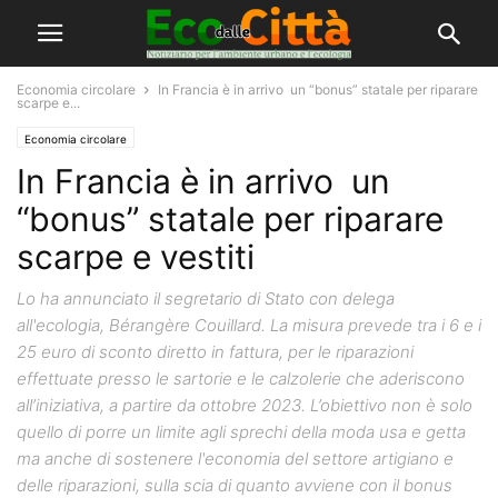
Economia circolare
In Francia è in arrivo un “bonus” statale per riparare
scarpe e...
Economia circolare
In Francia è in arrivo un
“bonus” statale per riparare
scarpe e vestiti
Lo ha annunciato il segretario di Stato con delega
all'ecologia, Bérangère Couillard. La misura prevede tra i 6 e i
25 euro di sconto diretto in fattura, per le riparazioni
effettuate presso le sartorie e le calzolerie che aderiscono
all’iniziativa, a partire da ottobre 2023. L’obiettivo non è solo
quello di porre un limite agli sprechi della moda usa e getta
ma anche di sostenere l'economia del settore artigiano e
delle riparazioni, sulla scia di quanto avviene con il bonus