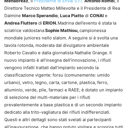
Menabreaz
, il
Presidente di EnVal S.r.l.
Antonio Romei
, il
Direttore Tecnico Matteo Millevolte e il Presidente di Rea
Dalmine
Marco Sperandio
,
Luca Piatto
di
CONAI
e
Andrea Fluttero
di
ERION.
Madrina dell’evento è stata la
sciatrice valdostana
Sophie Mathiou,
campionessa
mondiale juniores nello slalom. A seguire si è svolta una
tavola rotonda, moderata dal divulgatore ambientale
Roberto Cavallo e dalla giornalista Nathalie Grange. Il
nuovo impianto è all’insegna dell’innovazione, i rifiuti
vengono infatti trattati dall’impianto secondo la
classificazione vigente: forsu (comunemente: umido
urbano), vetro, legno, carta, cartone, plastica, ferro,
alluminio, verde, pile, farmaci e RAEE; è dotato un impianto
di selezione del multi-materiale per i rifiuti
prevalentemente a base plastica e di un secondo impianto
dedicato alla trito-vagliatura dei rifiuti indifferenziati.
Questi e altri dettagli sono stati svelati ai partecipanti
all’inaugurazione, che hanno potuto visitare e scoprire tutti