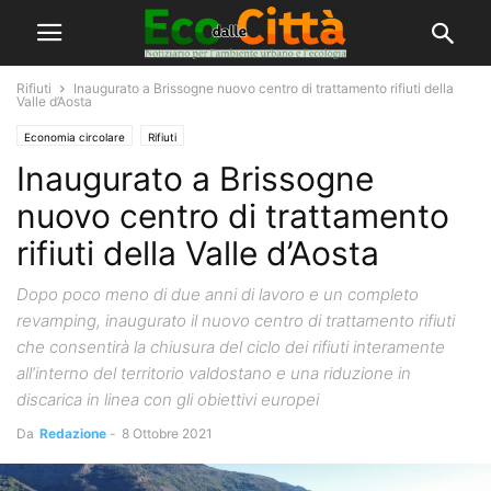
Rifiuti
Inaugurato a Brissogne nuovo centro di trattamento rifiuti della
Valle d’Aosta
Economia circolare
Rifiuti
Inaugurato a Brissogne
nuovo centro di trattamento
rifiuti della Valle d’Aosta
Dopo poco meno di due anni di lavoro e un completo
revamping, inaugurato il nuovo centro di trattamento rifiuti
che consentirà la chiusura del ciclo dei rifiuti interamente
all’interno del territorio valdostano e una riduzione in
discarica in linea con gli obiettivi europei
Da
Redazione
-
8 Ottobre 2021