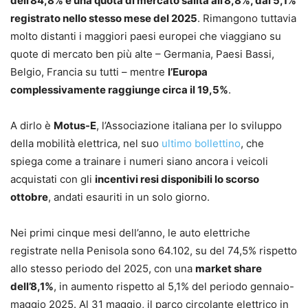
dell’84,8% e una quota di mercato salita all’8,8%, dal 5,1%
registrato nello stesso mese del 2025
. Rimangono tuttavia
molto distanti i maggiori paesi europei che viaggiano su
quote di mercato ben più alte – Germania, Paesi Bassi,
Belgio, Francia su tutti – mentre
l’Europa
complessivamente raggiunge circa il 19,5%
.
A dirlo è
Motus-E
, l’Associazione italiana per lo sviluppo
della mobilità elettrica, nel suo
ultimo bollettino
, che
spiega come a trainare i numeri siano ancora i veicoli
acquistati con gli
incentivi resi disponibili lo scorso
ottobre
, andati esauriti in un solo giorno.
Nei primi cinque mesi dell’anno, le auto elettriche
registrate nella Penisola sono 64.102, su del 74,5% rispetto
allo stesso periodo del 2025, con una
market share
dell’8,1%
, in aumento rispetto al 5,1% del periodo gennaio-
maggio 2025. Al 31 maggio, il parco circolante elettrico in