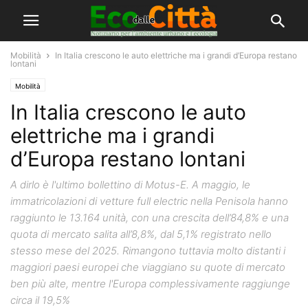
Mobilità
In Italia crescono le auto elettriche ma i grandi d’Europa restano
lontani
Mobilità
In Italia crescono le auto
elettriche ma i grandi
d’Europa restano lontani
A dirlo è l'ultimo bollettino di Motus-E. A maggio, le
immatricolazioni di vetture full electric nella Penisola hanno
raggiunto le 13.164 unità, con una crescita dell’84,8% e una
quota di mercato salita all’8,8%, dal 5,1% registrato nello
stesso mese del 2025. Rimangono tuttavia molto distanti i
maggiori paesi europei che viaggiano su quote di mercato
ben più alte, mentre l'Europa complessivamente raggiunge
circa il 19,5%