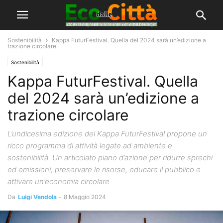
Sostenibilità
Kappa FuturFestival. Quella del 2024 sarà un’edizione a
trazione circolare
Sostenibilità
Kappa FuturFestival. Quella
del 2024 sarà un’edizione a
trazione circolare
L’undicesima edizione del Kappa FuturFestival propone un
ricco programma di attività legate ad ambiente e
sostenibilità. Un articolato piano d’azione per ridurre sprechi
ed emissioni, preservare le risorse, educare il pubblico e
attivare un’economia circolare
Da
Luigi Vendola
-
8 Maggio 2024