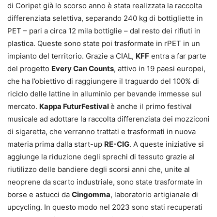
di Coripet già lo scorso anno è stata realizzata la raccolta
differenziata selettiva, separando 240 kg di bottigliette in
PET – pari a circa 12 mila bottiglie – dal resto dei rifiuti in
plastica. Queste sono state poi trasformate in rPET in un
impianto del territorio. Grazie a CIAL,
KFF
entra a far parte
del progetto
Every Can Counts
, attivo in 19 paesi europei,
che ha l’obiettivo di raggiungere il traguardo del 100% di
riciclo delle lattine in alluminio per bevande immesse sul
mercato.
Kappa FuturFestival
è anche il primo festival
musicale ad adottare la raccolta differenziata dei mozziconi
di sigaretta, che verranno trattati e trasformati in nuova
materia prima dalla start-up
RE-CIG
. A queste iniziative si
aggiunge la riduzione degli sprechi di tessuto grazie al
riutilizzo delle bandiere degli scorsi anni che, unite al
neoprene da scarto industriale, sono state trasformate in
borse e astucci da
Cingomma
, laboratorio artigianale di
upcycling. In questo modo nel 2023 sono stati recuperati