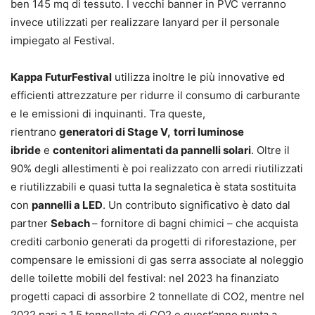
ben 145 mq di tessuto. I vecchi banner in PVC verranno
invece utilizzati per realizzare lanyard per il personale
impiegato al Festival.
Kappa FuturFestival
utilizza inoltre le più innovative ed
efficienti attrezzature per ridurre il consumo di carburante
e le emissioni di inquinanti. Tra queste,
rientrano
generatori di Stage V,
torri luminose
ibride
e
contenitori alimentati da pannelli solari
. Oltre il
90% degli allestimenti è poi realizzato con arredi riutilizzati
e riutilizzabili e quasi tutta la segnaletica è stata sostituita
con
pannelli a LED
. Un contributo significativo è dato dal
partner
Sebach
– fornitore di bagni chimici – che acquista
crediti carbonio generati da progetti di riforestazione, per
compensare le emissioni di gas serra associate al noleggio
delle toilette mobili del festival: nel 2023 ha finanziato
progetti capaci di assorbire 2 tonnellate di CO2, mentre nel
2022 pari a 1,5 tonnellate di CO2 e quest’anno punta a