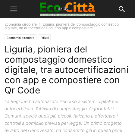
Economia circolare
Liguria, pioniera del compostaggio domestico
digitale, tra autocertificazioni con app e compostiere...
Economia circolare
Rifiuti
Liguria, pioniera del
compostaggio domestico
digitale, tra autocertificazioni
con app e compostiere con
Qr Code
La Regione ha autorizzato il ricorso a sistemi digitali per
autocertificare l’attività di compostaggio. Oggi infatti i
Comuni, specie quelli più piccoli, faticano a effettuare i
controlli a domicilio previsti per legge. Un primo progetto,
avviato nel Genovesato, ha consentito già in questi primi