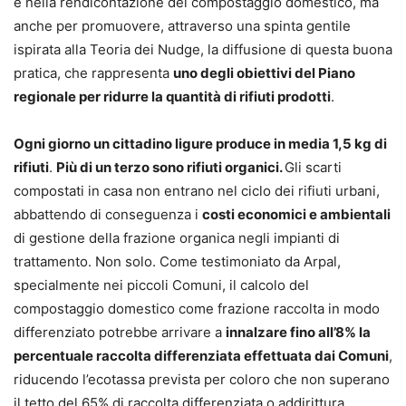
e nella rendicontazione del compostaggio domestico, ma
anche per promuovere, attraverso una spinta gentile
ispirata alla Teoria dei Nudge, la diffusione di questa buona
pratica, che rappresenta
uno degli obiettivi del Piano
regionale per ridurre la quantità di rifiuti prodotti
.
Ogni giorno un cittadino ligure produce in media 1,5 kg di
rifiuti
.
Più di un terzo sono rifiuti organici.
Gli scarti
compostati in casa non entrano nel ciclo dei rifiuti urbani,
abbattendo di conseguenza i
costi economici e ambientali
di gestione della frazione organica negli impianti di
trattamento. Non solo. Come testimoniato da Arpal,
specialmente nei piccoli Comuni, il calcolo del
compostaggio domestico come frazione raccolta in modo
differenziato potrebbe arrivare a
innalzare fino all’8% la
percentuale raccolta differenziata effettuata dai Comuni
,
riducendo l’ecotassa prevista per coloro che non superano
il tetto del 65% di raccolta differenziata o addirittura