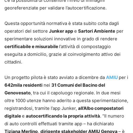
c’è la possibilità di consentire l’invio di immagini
georeferenziate per validare l’autocertificazione.
Questa opportunità normativa è stata subito colta dagli
operatori del settore
Junker app
e
Sartori Ambiente
per
sperimentare soluzioni innovative in grado di rendere
certificabile e misurabile
l’attività di compostaggio
eseguita a domicilio, grazie al coinvolgimento attivo dei
cittadini.
Un progetto pilota è stato avviato a dicembre da
AMIU
per i
642mila residenti
nei
31 Comuni del Bacino del
Genovesato
, tra cui il capoluogo regionale. In due mesi
oltre 1000 utenze hanno aderito a questa sperimentazione,
registrandosi, tramite l’app Junker,
all’Albo compostatori
digitale
e
autocertificando la propria attività
. “Il numero
di auto controlli effettuati tramite app – ha dichiarato
Tiziana Merlino,
dirigente stakeholder AMIU Genova
– è