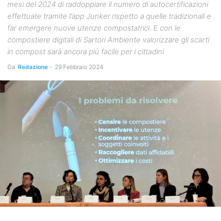
mesi del 2024 di raddoppiare il numero di autocertificazioni
effettuate tramite l’app Junker rispetto a quelle tradizionali e
far emergere nuove utenze compostatrici. E con le
compostiere digitali di Sartori Ambiente valorizzare gli scarti
in compost sarà ancora più facile per i cittadini
Da
Redazione
-
29 Febbraio 2024