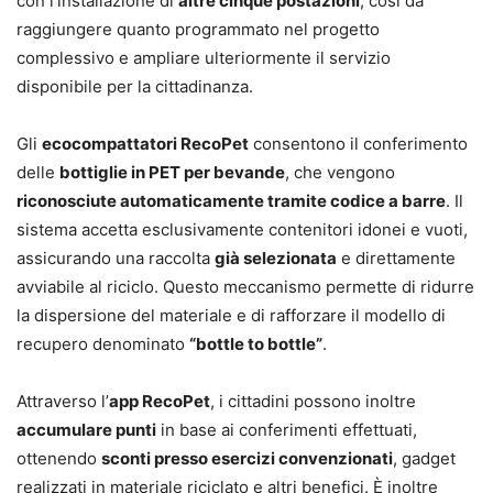
con l’installazione di
altre cinque postazioni
, così da
raggiungere quanto programmato nel progetto
complessivo e ampliare ulteriormente il servizio
disponibile per la cittadinanza.
Gli
ecocompattatori RecoPet
consentono il conferimento
delle
bottiglie in PET per bevande
, che vengono
riconosciute automaticamente tramite codice a barre
. Il
sistema accetta esclusivamente contenitori idonei e vuoti,
assicurando una raccolta
già selezionata
e direttamente
avviabile al riciclo. Questo meccanismo permette di ridurre
la dispersione del materiale e di rafforzare il modello di
recupero denominato
“bottle to bottle”
.
Attraverso l’
app RecoPet
, i cittadini possono inoltre
accumulare punti
in base ai conferimenti effettuati,
ottenendo
sconti presso esercizi convenzionati
, gadget
realizzati in materiale riciclato e altri benefici. È inoltre