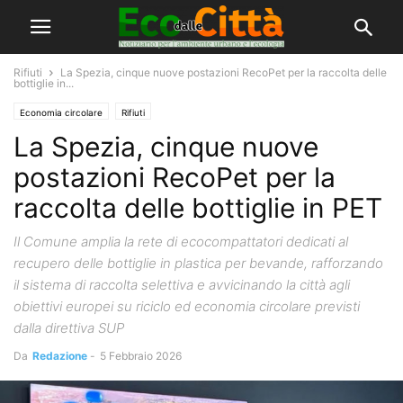
Rifiuti
La Spezia, cinque nuove postazioni RecoPet per la raccolta delle
bottiglie in...
Economia circolare
Rifiuti
La Spezia, cinque nuove
postazioni RecoPet per la
raccolta delle bottiglie in PET
Il Comune amplia la rete di ecocompattatori dedicati al
recupero delle bottiglie in plastica per bevande, rafforzando
il sistema di raccolta selettiva e avvicinando la città agli
obiettivi europei su riciclo ed economia circolare previsti
dalla direttiva SUP
Da
Redazione
-
5 Febbraio 2026