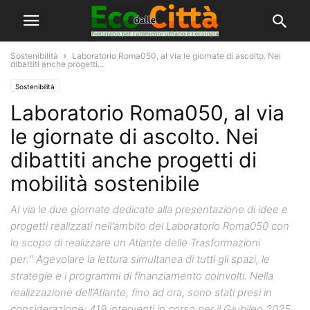
Sostenibilità
Laboratorio Roma050, al via le giornate di ascolto. Nei
dibattiti anche progetti...
Sostenibilità
Laboratorio Roma050, al via
le giornate di ascolto. Nei
dibattiti anche progetti di
mobilità sostenibile
Al via le due giornate dedicate alla presentazione di idee e
progetti realizzati nell'ambito del Laboratorio Roma050 con
lo scopo di realizzare un Atlante delle Trasformazioni
per:" Agevolare la lettura simultanea di tutti gli spazi, le
strategie e i programmi di finanziamento coinvolti. Nella
realizzazione dell’Atlante, fino ad ora, sono stati presi in
considerazione: 419 interventi in corso per il Giubileo 2025,