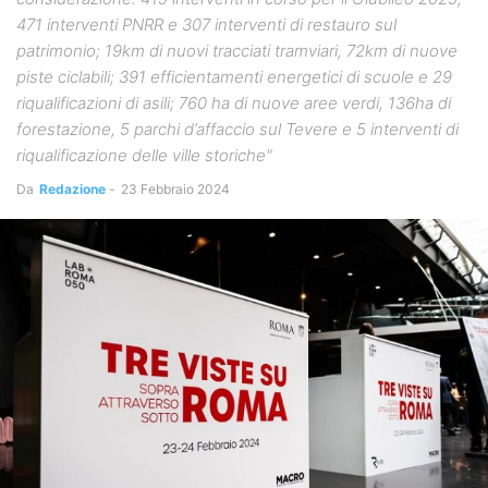
471 interventi PNRR e 307 interventi di restauro sul
patrimonio; 19km di nuovi tracciati tramviari, 72km di nuove
piste ciclabili; 391 efficientamenti energetici di scuole e 29
riqualificazioni di asili; 760 ha di nuove aree verdi, 136ha di
forestazione, 5 parchi d’affaccio sul Tevere e 5 interventi di
riqualificazione delle ville storiche"
Da
Redazione
-
23 Febbraio 2024