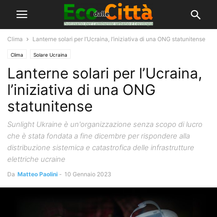
Clima
Lanterne solari per l’Ucraina, l’iniziativa di una ONG statunitense
Clima
Solare Ucraina
Lanterne solari per l’Ucraina,
l’iniziativa di una ONG
statunitense
Sunlight Ukraine è un'organizzazione senza scopo di lucro
che è stata fondata a fine dicembre per rispondere alla
distribuzione sistemica e catastrofica delle infrastrutture
elettriche ucraine
Da
Matteo Paolini
-
10 Gennaio 2023