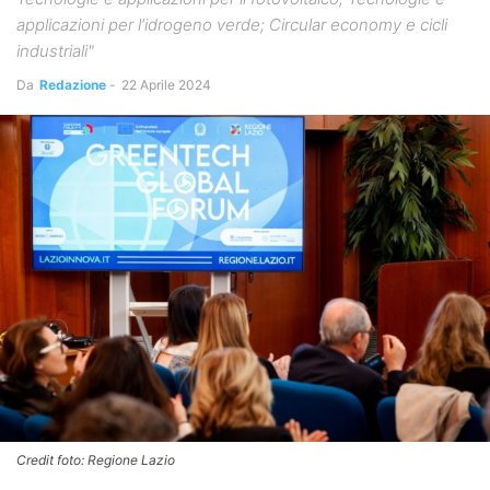
applicazioni per l’idrogeno verde; Circular economy e cicli
industriali"
Da
Redazione
-
22 Aprile 2024
Credit foto: Regione Lazio