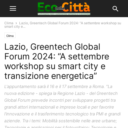
Clima
Lazio, Greentech Global Forum 2024: “A settembre workshop su
smart city e...
Clima
Lazio, Greentech Global
Forum 2024: “A settembre
workshop su smart city e
transizione energetica”
L'appuntamento sarà il 16 e il 17 settembre a Roma. "La
nuova edizione - spiega la Regione Lazio - del Greentech
Global Forum prevede incontri per sviluppare progetti tra
grandi attori internazionali e imprese locali e per favorire
l'innovazione e il trasferimento tecnologico tra PMI e grandi
aziende. Tra i temi: Mobilità sostenibile nelle aree urbane;
Tecnologie e applicazioni per il fotovoltaico; Tecnologie e