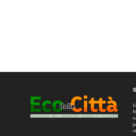
S
E
f
n
p
r