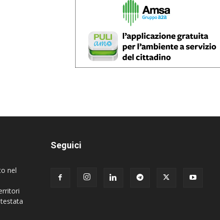
Seguici
to nel
rritori
 testata