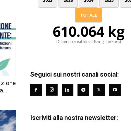
2022
2023
2024
2025
20
TOTALE
610.064 kg
Di beni transitati su BringTheFood
Seguici sui nostri canali social:
izione
...
Iscriviti alla nostra newsletter: