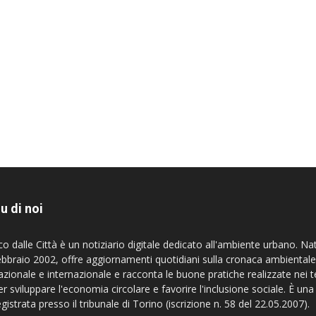
u di noi
co dalle Città è un notiziario digitale dedicato all'ambiente urbano. Na
ebbraio 2002, offre aggiornamenti quotidiani sulla cronaca ambientale
azionale e internazionale e racconta le buone pratiche realizzate nei te
er sviluppare l'economia circolare e favorire l'inclusione sociale. È una
egistrata presso il tribunale di Torino (iscrizione n. 58 del 22.05.2007).