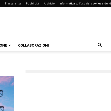
Trasparenza
Pubblicità
Archivio
Informativa sull’uso dei cookies e dei d
IONE
COLLABORAZIONI