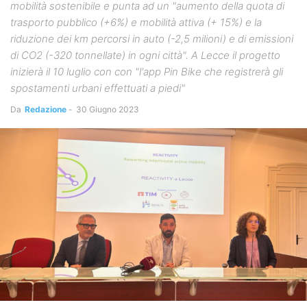
mobilità sostenibile e punta ad un "aumento della quota di
trasporto pubblico (+6%) e mobilità attiva (+ 15%) e la
riduzione dei km percorsi in auto (-2,5 milioni) e di emissioni
di CO2 (-320 tonnellate) in ogni città". A Lecce il progetto
inizierà il 10 luglio con con "l'app Pin Bike che registrerà gli
spostamenti urbani effettuati a piedi"
Da
Redazione
-
30 Giugno 2023