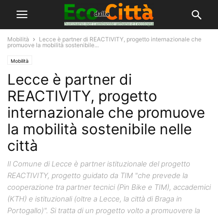
Mobilità
Lecce è partner di REACTIVITY, progetto internazionale che
promuove la mobilità sostenibile...
Mobilità
Lecce è partner di
REACTIVITY, progetto
internazionale che promuove
la mobilità sostenibile nelle
città
Il Comune di Lecce è partner istituzionale del progetto
REACTIVITY, progetto guidato da TIM "che prevede la
cooperazione tra partner tecnici (Pin Bike e TIM), accademici
(KTH) e istituzionali (oltre a Lecce, la città di Braga in
Portogallo)". Si tratta di un progetto volto a promuovere la