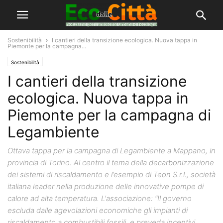
Sostenibilità
I cantieri della transizione ecologica. Nuova tappa in
Piemonte per la campagna...
Sostenibilità
I cantieri della transizione
ecologica. Nuova tappa in
Piemonte per la campagna di
Legambiente
Ottava tappa per la campagna di Legambiente a Mappano, in
provincia di Torino. Al centro il tema della decarbonizzazione
dei sistemi di riscaldamento e l’esempio di Teon S.r.l., società
italiana leader nella produzione delle innovative pompe di
calore ad alta temperatura. L'associazione: “Il governo
escluda dalle agevolazioni economiche gli impianti di
riscaldamento a combustibili fossili, e preveda incentivi