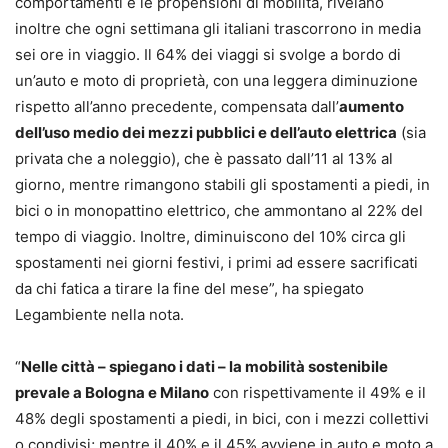
comportamenti e le propensioni di mobilità, rivelano
inoltre che ogni settimana gli italiani trascorrono in media
sei ore in viaggio. Il 64% dei viaggi si svolge a bordo di
un’auto e moto di proprietà, con una leggera diminuzione
rispetto all’anno precedente, compensata dall’
aumento
dell’uso medio dei mezzi pubblici e dell’auto elettrica
(sia
privata che a noleggio), che è passato dall’11 al 13% al
giorno, mentre rimangono stabili gli spostamenti a piedi, in
bici o in monopattino elettrico, che ammontano al 22% del
tempo di viaggio. Inoltre, diminuiscono del 10% circa gli
spostamenti nei giorni festivi, i primi ad essere sacrificati
da chi fatica a tirare la fine del mese”, ha spiegato
Legambiente nella nota.
“
Nelle città – spiegano i dati – la mobilità sostenibile
prevale a Bologna e Milano
con rispettivamente il 49% e il
48% degli spostamenti a piedi, in bici, con i mezzi collettivi
o condivisi; mentre il 40% e il 45% avviene in auto e moto a