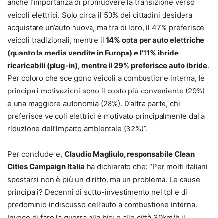
anche l’importanza di promuovere la transizione verso
veicoli elettrici. Solo circa il 50% dei cittadini desidera
acquistare un’auto nuova, ma tra di loro, il 47% preferisce
veicoli tradizionali, mentre il
14% opta per auto elettriche
(quanto la media vendite in Europa) e l’11% ibride
ricaricabili (plug-in), mentre il 29% preferisce auto ibride
.
Per coloro che scelgono veicoli a combustione interna, le
principali motivazioni sono il costo più conveniente (29%)
e una maggiore autonomia (28%). D’altra parte, chi
preferisce veicoli elettrici è motivato principalmente dalla
riduzione dell’impatto ambientale (32%)”.
Per concludere,
Claudio Magliulo, responsabile Clean
Cities Campaign Italia
ha dichiarato che: “Per molti italiani
spostarsi non è più un diritto, ma un problema. Le cause
principali? Decenni di sotto-investimento nel tpl e di
predominio indiscusso dell’auto a combustione interna.
Invece di fare la guerra alla bici e alle città 30km/h il