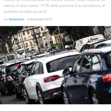
messo in luce come: "Il 7% delle persone è in condizione di
estrema mobility poverty"
Da
Redazione
-
6 Novembre 2023