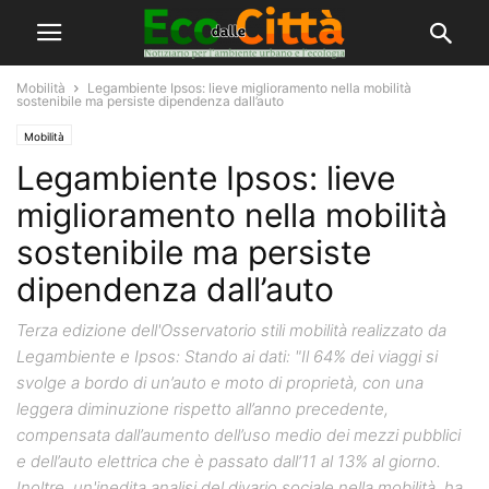
Mobilità
Legambiente Ipsos: lieve miglioramento nella mobilità
sostenibile ma persiste dipendenza dall’auto
Mobilità
Legambiente Ipsos: lieve
miglioramento nella mobilità
sostenibile ma persiste
dipendenza dall’auto
Terza edizione dell'Osservatorio stili mobilità realizzato da
Legambiente e Ipsos: Stando ai dati: "Il 64% dei viaggi si
svolge a bordo di un’auto e moto di proprietà, con una
leggera diminuzione rispetto all’anno precedente,
compensata dall’aumento dell’uso medio dei mezzi pubblici
e dell’auto elettrica che è passato dall’11 al 13% al giorno.
Inoltre, un'inedita analisi del divario sociale nella mobilità, ha