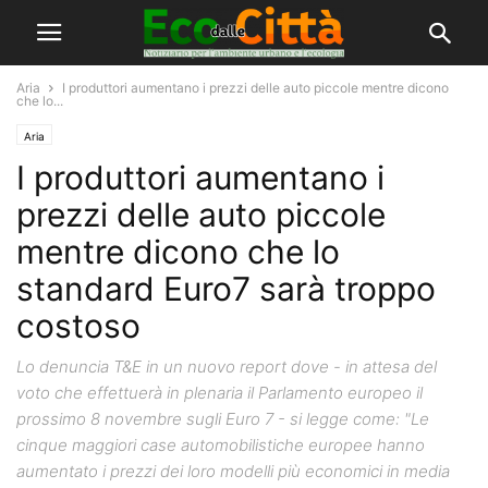
Aria
I produttori aumentano i prezzi delle auto piccole mentre dicono
che lo...
Aria
I produttori aumentano i
prezzi delle auto piccole
mentre dicono che lo
standard Euro7 sarà troppo
costoso
Lo denuncia T&E in un nuovo report dove - in attesa del
voto che effettuerà in plenaria il Parlamento europeo il
prossimo 8 novembre sugli Euro 7 - si legge come: "Le
cinque maggiori case automobilistiche europee hanno
aumentato i prezzi dei loro modelli più economici in media