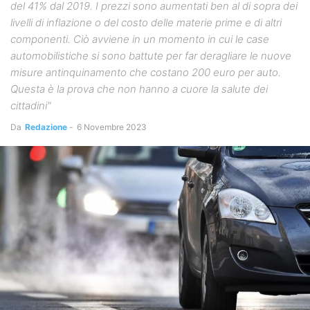
del 41% dal 2019. I prezzi sono aumentati ben al di sopra dei
livelli di inflazione o del costo delle materie prime e di altri
componenti. Ciò avviene in un momento in cui le case
automobilistiche si sono battute per far deragliare le nuove
misure antinquinamento che costano 200 euro per auto.
Questa è la prova che non hanno a cuore la salute dei
cittadini"
Da
Redazione
-
6 Novembre 2023