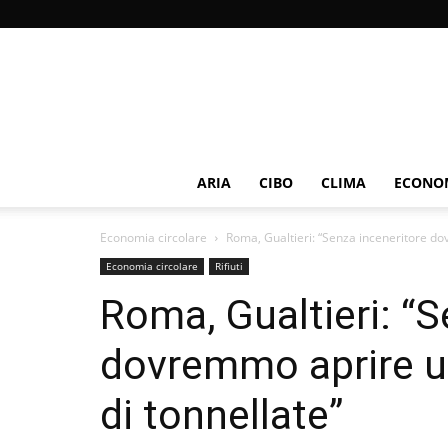
ARIA
CIBO
CLIMA
ECONOM
Economia circolare
Roma, Gualtieri: “Senza inceneritore do
Economia circolare
Rifiuti
Roma, Gualtieri: “S
dovremmo aprire un
di tonnellate”