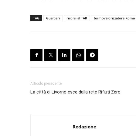
TAG
Gualtieri
ricorsi al TAR
termovalorizzatore Roma
Articolo precedente
La città di Livorno esce dalla rete Rifiuti Zero
Redazione