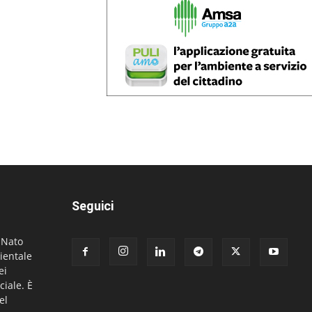
Seguici
. Nato
ientale
ei
ciale. È
el