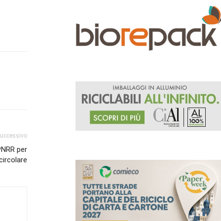
successivo
 PNRR per
circolare