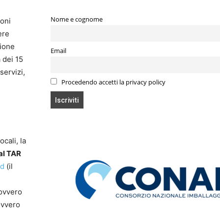
Nome e cognome
ioni
ere
zione
Email
 dei 15
servizi,
Procedendo accetti la privacy policy
ocali, la
 al TAR
ud
(il
 ovvero
ovvero