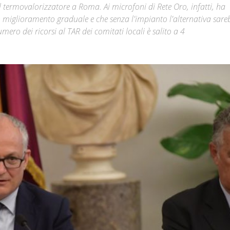
l termovalorizzatore a Roma. Ai microfoni di Rete Oro, infatti, ha
 miglioramento graduale e che senza l'impianto l'alternativa sare
Città
ero dei ricorsi al TAR dei comitati locali è salito a 4