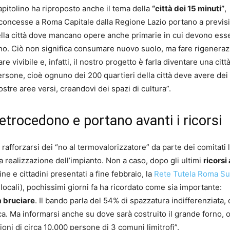
apitolino ha riproposto anche il tema della
“città dei 15 minuti”
,
concesse a Roma Capitale dalla Regione Lazio portano a previs
ella città dove mancano opere anche primarie in cui devono ess
ano. Ciò non significa consumare nuovo suolo, ma fare rigenera
vivibile e, infatti, il nostro progetto è farla diventare una città
 persone, cioè ognuno dei 200 quartieri della città deve avere dei 
tre aree versi, creandovi dei spazi di cultura”.
retrocedono e portano avanti i ricorsi
l rafforzarsi dei “no al termovalorizzatore” da parte dei comitati l
 realizzazione dell’impianto. Non a caso, dopo gli ultimi
ricorsi
ine e cittadini presentati a fine febbraio, la
Rete Tutela Roma S
locali), pochissimi giorni fa ha ricordato come sia importante:
a bruciare
. Il bando parla del 54% di spazzatura indifferenziata,
a. Ma informarsi anche su dove sarà costruito il grande forno, 
ioni di circa 10.000 persone di 3 comuni limitrofi”.