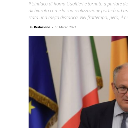
Il Sindaco di Roma Gualtieri è tornato a parlare de
dichiarato come la sua realizzazione porterà ad un
stata una mega discarica. Nel frattempo, però, il num
Da
Redazione
-
16 Marzo 2023