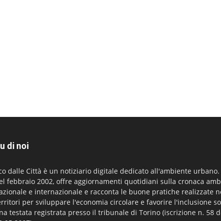
u di noi
co dalle Città è un notiziario digitale dedicato all'ambiente urbano
el febbraio 2002, offre aggiornamenti quotidiani sulla cronaca amb
azionale e internazionale e racconta le buone pratiche realizzate n
erritori per sviluppare l'economia circolare e favorire l'inclusione so
na testata registrata presso il tribunale di Torino (iscrizione n. 58 d