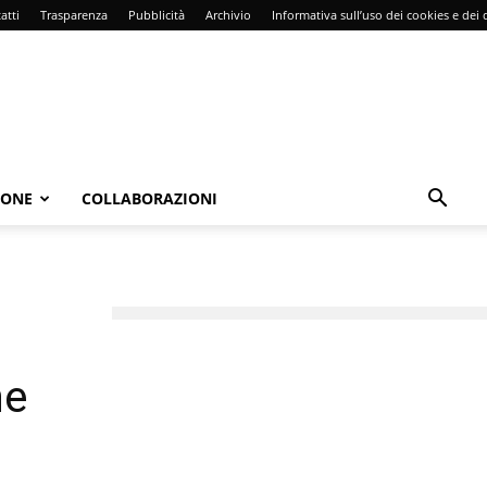
atti
Trasparenza
Pubblicità
Archivio
Informativa sull’uso dei cookies e dei d
IONE
COLLABORAZIONI
ne