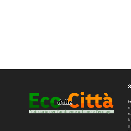
S
E
n
n
t
u