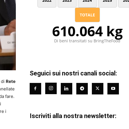
2022
2023
2024
2025
20
TOTALE
610.064 kg
Di beni transitati su BringTheFood
Seguici sui nostri canali social:
 di
Rete
nnellate
da fare.
i
re i
Iscriviti alla nostra newsletter: