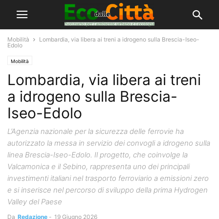
Mobilità
Lombardia, via libera ai treni a idrogeno sulla Brescia-Iseo-
Edolo
Mobilità
Lombardia, via libera ai treni
a idrogeno sulla Brescia-
Iseo-Edolo
L’Agenzia nazionale per la sicurezza delle ferrovie ha
autorizzato la messa in servizio dei convogli a idrogeno sulla
linea Brescia-Iseo-Edolo. Il progetto, che coinvolge la
Valcamonica e il Sebino, rappresenta uno dei principali
investimenti italiani nel trasporto ferroviario a emissioni zero
e si inserisce nel percorso di sviluppo della prima Hydrogen
Valley del Paese
Da
Redazione
-
19 Giugno 2026